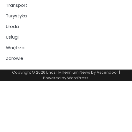
Transport
Turystyka
Uroda
Usługi
Wnętrza
Zdrowie
Copyright © 2026
Linos
| Millennium News by
Ascendoor
|
Powered by
WordPress
.