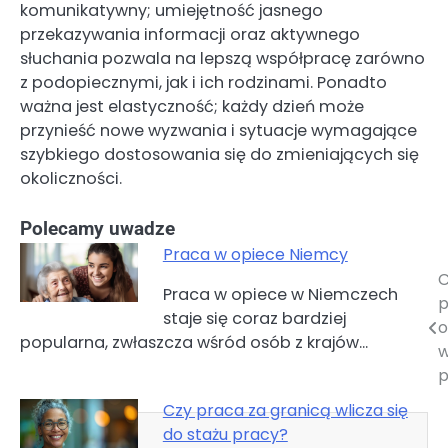
komunikatywny; umiejętność jasnego
przekazywania informacji oraz aktywnego
słuchania pozwala na lepszą współpracę zarówno
z podopiecznymi, jak i ich rodzinami. Ponadto
ważna jest elastyczność; każdy dzień może
przynieść nowe wyzwania i sytuacje wymagające
szybkiego dostosowania się do zmieniających się
okoliczności.
Polecamy uwadze
Praca w opiece Niemcy
C
Nawigacja
Praca w opiece w Niemczech
p
staje się coraz bardziej
wpisu
o
popularna, zwłaszcza wśród osób z krajów…
w
p
Czy praca za granicą wlicza się
do stażu pracy?