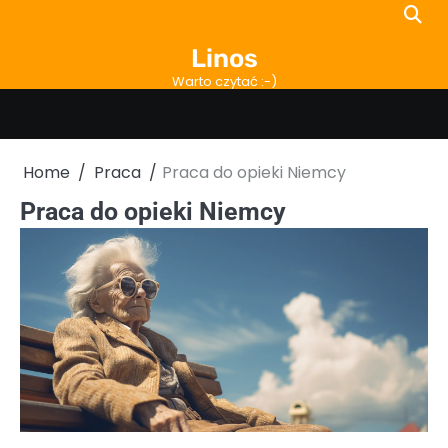
Skip
to
Linos
content
Warto czytać :-)
Home
Praca
Praca do opieki Niemcy
Praca do opieki Niemcy