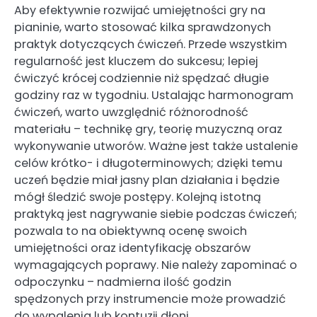
Aby efektywnie rozwijać umiejętności gry na
pianinie, warto stosować kilka sprawdzonych
praktyk dotyczących ćwiczeń. Przede wszystkim
regularność jest kluczem do sukcesu; lepiej
ćwiczyć krócej codziennie niż spędzać długie
godziny raz w tygodniu. Ustalając harmonogram
ćwiczeń, warto uwzględnić różnorodność
materiału – technikę gry, teorię muzyczną oraz
wykonywanie utworów. Ważne jest także ustalenie
celów krótko- i długoterminowych; dzięki temu
uczeń będzie miał jasny plan działania i będzie
mógł śledzić swoje postępy. Kolejną istotną
praktyką jest nagrywanie siebie podczas ćwiczeń;
pozwala to na obiektywną ocenę swoich
umiejętności oraz identyfikację obszarów
wymagających poprawy. Nie należy zapominać o
odpoczynku – nadmierna ilość godzin
spędzonych przy instrumencie może prowadzić
do wypalenia lub kontuzji dłoni.