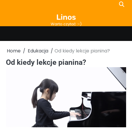
Skip
to
Linos
content
Warto czytać :-)
Home
Edukacja
Od kiedy lekcje pianina?
Od kiedy lekcje pianina?