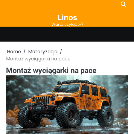
Skip
to
Linos
content
Warto czytać :-)
Home
Motoryzacja
Montaż wyciągarki na pace
Montaż wyciągarki na pace