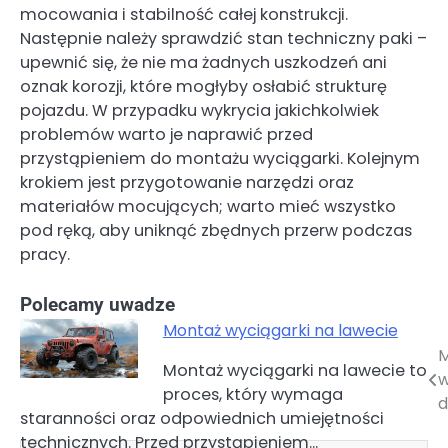
mocowania i stabilność całej konstrukcji.
Następnie należy sprawdzić stan techniczny paki –
upewnić się, że nie ma żadnych uszkodzeń ani
oznak korozji, które mogłyby osłabić strukturę
pojazdu. W przypadku wykrycia jakichkolwiek
problemów warto je naprawić przed
przystąpieniem do montażu wyciągarki. Kolejnym
krokiem jest przygotowanie narzędzi oraz
materiałów mocujących; warto mieć wszystko
pod ręką, aby uniknąć zbędnych przerw podczas
pracy.
Polecamy uwadze
Montaż wyciągarki na lawecie
M
Nawigacja
Montaż wyciągarki na lawecie to
w
proces, który wymaga
wpisu
d
staranności oraz odpowiednich umiejętności
technicznych. Przed przystąpieniem…