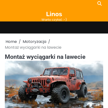
Skip
to
Linos
content
Warto czytać :-)
Home
Motoryzacja
Montaż wyciągarki na lawecie
Montaż wyciągarki na lawecie