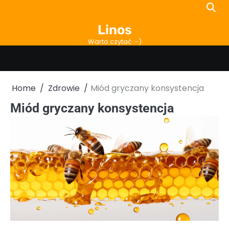
Skip
to
Linos
content
Warto czytać :-)
Home
Zdrowie
Miód gryczany konsystencja
Miód gryczany konsystencja