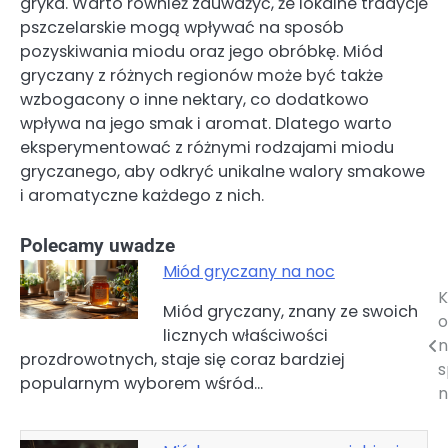
gryka. Warto również zauważyć, że lokalne tradycje
pszczelarskie mogą wpływać na sposób
pozyskiwania miodu oraz jego obróbkę. Miód
gryczany z różnych regionów może być także
wzbogacony o inne nektary, co dodatkowo
wpływa na jego smak i aromat. Dlatego warto
eksperymentować z różnymi rodzajami miodu
gryczanego, aby odkryć unikalne walory smakowe
i aromatyczne każdego z nich.
Polecamy uwadze
Miód gryczany na noc
K
Nawigacja
Miód gryczany, znany ze swoich
o
licznych właściwości
wpisu
n
prozdrowotnych, staje się coraz bardziej
s
popularnym wyborem wśród…
n