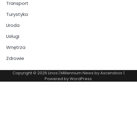
Transport
Turystyka
Uroda
Usługi
Wnętrza
Zdrowie
Copyright © 2026
Linos
| Millennium News by
Ascendoor
|
Powered by
WordPress
.