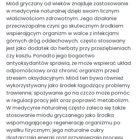
Miód gryczany od wieków znajduje zastosowanie
w medycynie naturalnej dzięki swoim licznym
właściwościom zdrowotnym. Jego działanie
przeciwzapalne czyni go skutecznym środkiem
wspierającym organizm w walce z infekcjami
górnych dróg oddechowych; często stosowany
jest jako dodatek do herbaty przy przeziębieniach
czy kaszlu. Ponadto jego bogactwo
antyoksydantów sprawia, że może wspierać układ
odpornościowy oraz chronić organizm przed
stresem oksydacyjnym. Miód ten bywa również
wykorzystywany jako środek łagodzący problemy
trawienne; spożywanie go na czczo może pomóc
w regulacji pracy jelit oraz poprawić metabolizm.
W medycynie naturalnej często zaleca się także
stosowanie miodu gryczanego jako środka
wspomagającego regenerację organizmu po
wysiłku fizycznym; jego naturalne cukry
dostarczają energii oraz przyspieszają procesy