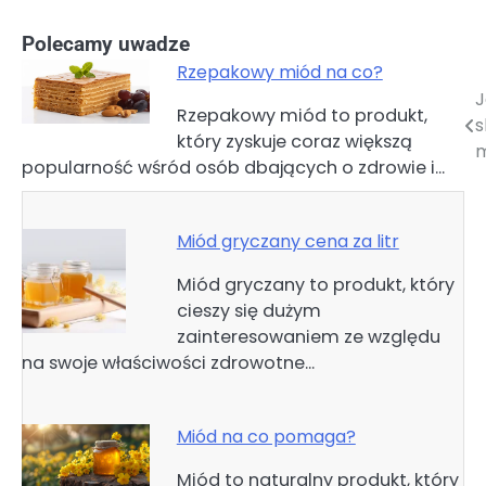
Polecamy uwadze
Rzepakowy miód na co?
J
Nawigacja
Rzepakowy miód to produkt,
s
który zyskuje coraz większą
wpisu
m
popularność wśród osób dbających o zdrowie i…
Miód gryczany cena za litr
Miód gryczany to produkt, który
cieszy się dużym
zainteresowaniem ze względu
na swoje właściwości zdrowotne…
Miód na co pomaga?
Miód to naturalny produkt, który