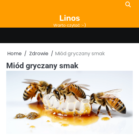
Skip
to
Linos
content
Warto czytać :-)
Home
Zdrowie
Miód gryczany smak
Miód gryczany smak