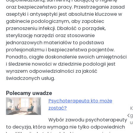
oraz bezpieczeństwo pracy. Przestrzeganie zasad
aseptyki i antyseptyki jest absolutnie kluczowe w
gabinecie podologicznym, aby zapobiec
przenoszeniu infekcji. Dbałość o porządek,
sterylizację narzędzi oraz stosowanie
jednorazowych materiałów to podstawa
profesjonalizmu i bezpieczeństwa pacjentów.
Ponadto, ciągłe doskonalenie swoich umiejętności
i śledzenie nowości w dziedzinie podologii jest
wyrazem odpowiedzialności za jakość
świadczonych usług.
Polecamy uwadze
Psychoterapeuta kto może
zostać?
K
Nawigacja
g
Wybór zawodu psychoterapeuty
wpisu
u
to decyzja, która wymaga nie tylko odpowiednich