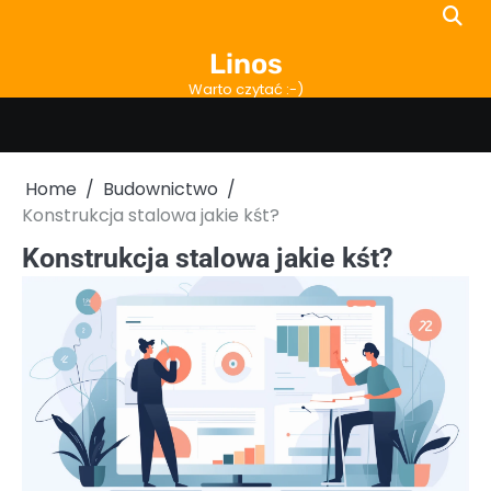
Skip
to
Linos
content
Warto czytać :-)
Home
Budownictwo
Konstrukcja stalowa jakie kśt?
Konstrukcja stalowa jakie kśt?