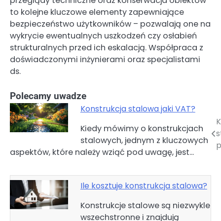
przeglądy techniczne oraz konserwacja obiektów
to kolejne kluczowe elementy zapewniające
bezpieczeństwo użytkowników – pozwalają one na
wykrycie ewentualnych uszkodzeń czy osłabień
strukturalnych przed ich eskalacją. Współpraca z
doświadczonymi inżynierami oraz specjalistami
ds.
Polecamy uwadze
Konstrukcja stalowa jaki VAT?
K
Nawigacja
Kiedy mówimy o konstrukcjach
s
stalowych, jednym z kluczowych
wpisu
p
aspektów, które należy wziąć pod uwagę, jest…
Ile kosztuje konstrukcja stalowa?
Konstrukcje stalowe są niezwykle
wszechstronne i znajdują