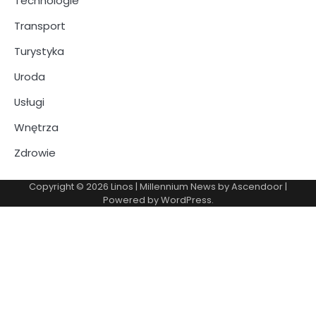
Technologie
Transport
Turystyka
Uroda
Usługi
Wnętrza
Zdrowie
Copyright © 2026
Linos
| Millennium News by
Ascendoor
|
Powered by
WordPress
.