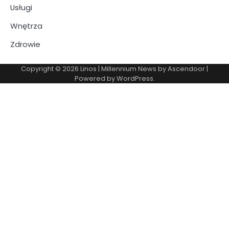
Usługi
Wnętrza
Zdrowie
Copyright © 2026
Linos
| Millennium News by
Ascendoor
|
Powered by
WordPress
.