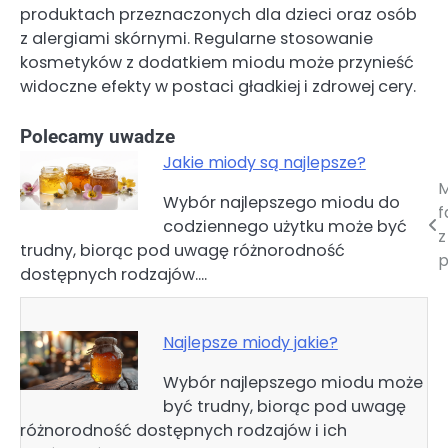
produktach przeznaczonych dla dzieci oraz osób
z alergiami skórnymi. Regularne stosowanie
kosmetyków z dodatkiem miodu może przynieść
widoczne efekty w postaci gładkiej i zdrowej cery.
Polecamy uwadze
Jakie miody są najlepsze?
M
Nawigacja
Wybór najlepszego miodu do
f
codziennego użytku może być
wpisu
z
trudny, biorąc pod uwagę różnorodność
p
dostępnych rodzajów.…
Najlepsze miody jakie?
Wybór najlepszego miodu może
być trudny, biorąc pod uwagę
różnorodność dostępnych rodzajów i ich