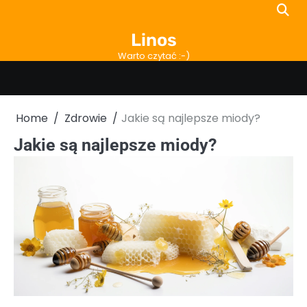
Skip
to
Linos
content
Warto czytać :-)
Home
Zdrowie
Jakie są najlepsze miody?
Jakie są najlepsze miody?