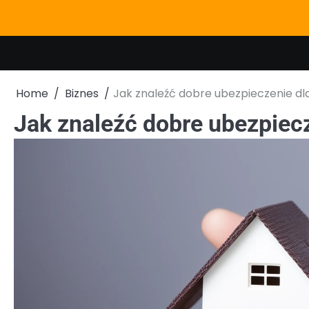
Skip
to
content
Home
Biznes
Jak znaleźć dobre ubezpieczenie dl
Jak znaleźć dobre ubezpiecz