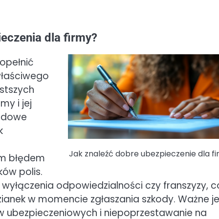
eczenia dla firmy?
opełnić
właściwego
ęstszych
my i jej
ardowe
k
Jak znaleźć dobre ubezpieczenie dla f
ym błędem
ów polis.
 wyłączenia odpowiedzialności czy franszyzy, c
ianek w momencie zgłaszania szkody. Ważne je
w ubezpieczeniowych i niepoprzestawanie na