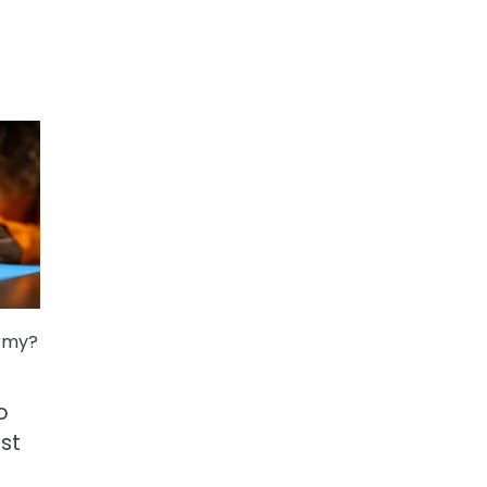
irmy?
o
st