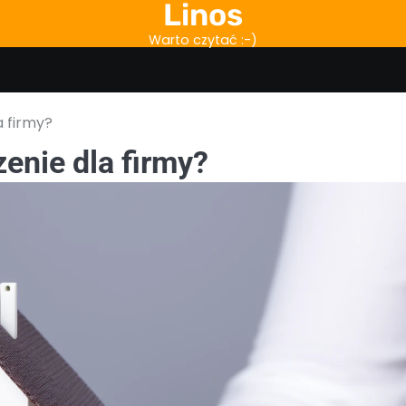
Linos
Warto czytać :-)
a firmy?
enie dla firmy?