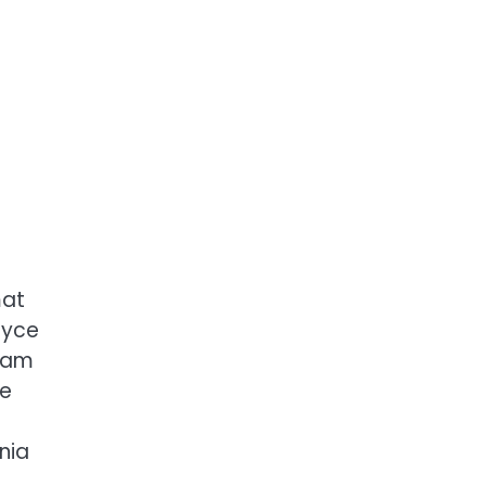
mat
tyce
 tam
ce
nia