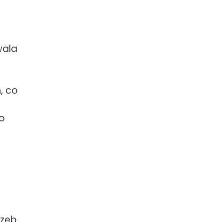
wala
, co
o
rzeb