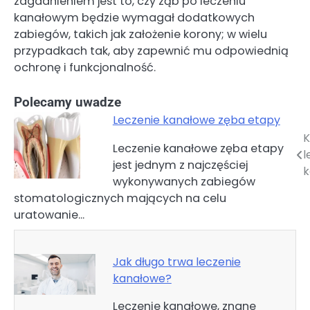
zagadnieniem jest to, czy ząb po leczeniu
kanałowym będzie wymagał dodatkowych
zabiegów, takich jak założenie korony; w wielu
przypadkach tak, aby zapewnić mu odpowiednią
ochronę i funkcjonalność.
Polecamy uwadze
Leczenie kanałowe zęba etapy
K
Nawigacja
Leczenie kanałowe zęba etapy
l
jest jednym z najczęściej
wpisu
k
wykonywanych zabiegów
stomatologicznych mających na celu
uratowanie…
Jak długo trwa leczenie
kanałowe?
Leczenie kanałowe, znane