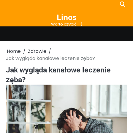
Skip
to
Linos
content
Warto czytać :-)
Home
Zdrowie
Jak wygląda kanałowe leczenie zęba?
Jak wygląda kanałowe leczenie
zęba?