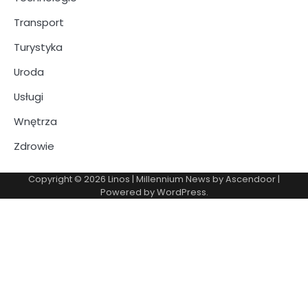
Transport
Turystyka
Uroda
Usługi
Wnętrza
Zdrowie
Copyright © 2026
Linos
| Millennium News by
Ascendoor
|
Powered by
WordPress
.