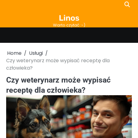
Skip
to
Linos
content
Warto czytać :-)
Home
Usługi
Czy weterynarz może wypisać receptę dla
człowieka?
Czy weterynarz może wypisać
receptę dla człowieka?