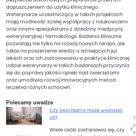
dopuszczeniem do użytku klinicznego.
Weterynarze uczestniczący w takich projektach
mają możliwość ścisłej współpracy z naukowcami
oraz innymi specjalistami z dziedziny medycyny
weterynaryjnej i farmakologii. Badania kliniczne
pozwalają nie tylko na rozwój nowych terapii, ale
także na poszerzenie wiedzy o istniejących już
lekach oraz ich zastosowaniu w praktyce klinicznej.
Udział weterynarzy w takich badaniach przyczynia
się do poprawy jakości opieki nad zwierzętami
oraz umożliwia rozwój innowacyjnych metod
leczenia różnych schorzeń.
Polecamy uwadze
Czy psychiatra może wystawić
L4?
T
Nawigacja
s
Wiele osób zastanawia się, czy
wpisu
i