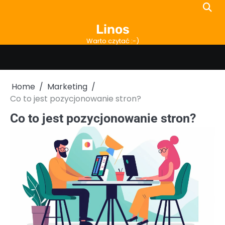
Skip
to
Linos
content
Warto czytać :-)
Home
Marketing
Co to jest pozycjonowanie stron?
Co to jest pozycjonowanie stron?