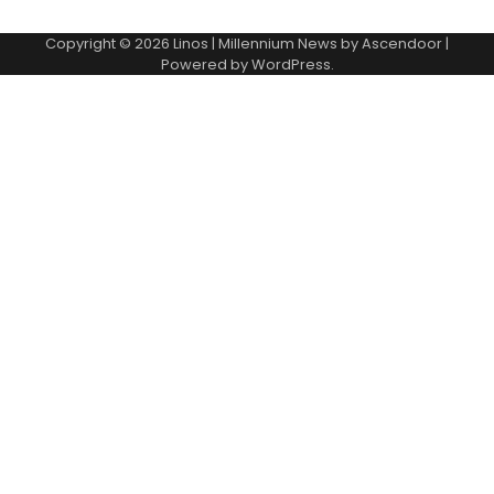
Copyright © 2026
Linos
| Millennium News by
Ascendoor
|
Powered by
WordPress
.