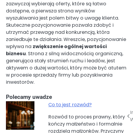
zazwyczaj wybierają oferty, które są łatwo
dostępne, a pierwsza strona wyników
wyszukiwania jest polem bitwy o uwagę klienta.
Skuteczne pozycjonowanie pozwala zdobyć i
utrzymać przewagę nad konkurencją, która
zaniedbuje te działania. Wreszcie, pozycjonowanie
wpływa na
zwiększenie ogólnej wartości
biznesu
. Strona z silną widocznością organiczną,
generująca stały strumień ruchu i leadów, jest
aktywem o dużej wartości, który może być atutem
w procesie sprzedaży firmy lub pozyskiwania
inwestorów.
Polecamy uwadze
Co to jest rozwód?
I
Nawigacja
Rozwód to proces prawny, który
kończy małżeństwo i formalnie
wpisu
rozdziela małżonków. Przyczyny