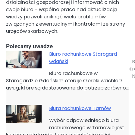
działalności gospodarczej i informować o nich
swoje biuro – wspólna praca nad aktualizacją
wiedzy pozwoli uniknąć wielu problemów
związanych z ewentualnymi kontrolami ze strony
urzędów skarbowych.
Polecamy uwadze
Biuro rachunkowe Starogard
Gdański
B
Nawigacja
r
Biuro rachunkowe w
wpisu
N
Starogardzie Gdańskim oferuje szeroki wachlarz
usług, które są dostosowane do potrzeb zarówno…
Biura rachunkowe Tarnów
Wybór odpowiedniego biura
rachunkowego w Tarnowie jest
kluczowy dla każdej firmy, niezależnie od jej