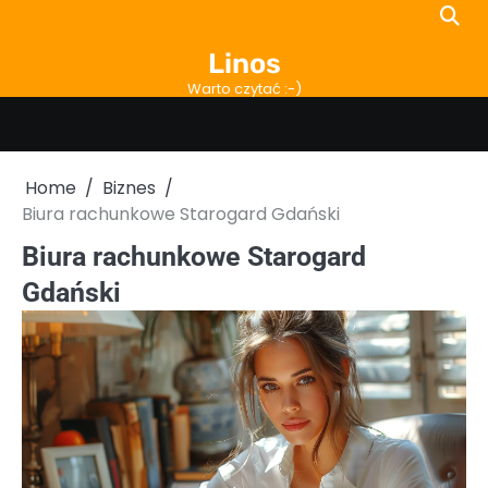
Skip
to
Linos
content
Warto czytać :-)
Home
Biznes
Biura rachunkowe Starogard Gdański
Biura rachunkowe Starogard
Gdański