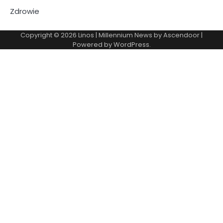
Zdrowie
Copyright © 2026
Linos
| Millennium News by
Ascendoor
|
Powered by
WordPress
.