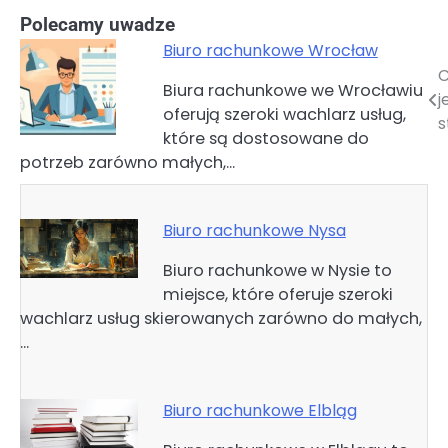
Polecamy uwadze
Biuro rachunkowe Wrocław
C
Nawigacja
Biura rachunkowe we Wrocławiu
j
oferują szeroki wachlarz usług,
wpisu
s
które są dostosowane do
potrzeb zarówno małych,…
Biuro rachunkowe Nysa
Biuro rachunkowe w Nysie to
miejsce, które oferuje szeroki
wachlarz usług skierowanych zarówno do małych,
…
Biuro rachunkowe Elbląg