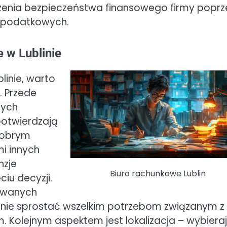
zenia bezpieczeństwa finansowego firmy poprz
y podatkowych.
 w Lublinie
linie, warto
. Przede
cych
potwierdzają
Dobrym
mi innych
nzje
Biuro rachunkowe Lublin
iu decyzji.
rowanych
tanie sprostać wszelkim potrzebom związanym z
Kolejnym aspektem jest lokalizacja – wybiera