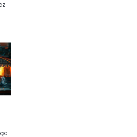
ez
jąc