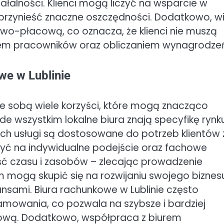
ałalności. Klienci mogą liczyć na wsparcie w
przynieść znaczne oszczędności. Dodatkowo, wi
wo-płacową, co oznacza, że klienci nie muszą
niem pracowników oraz obliczaniem wynagrodze
we w Lublinie
ze sobą wiele korzyści, które mogą znacząco
de wszystkim lokalne biura znają specyfikę rynk
 ich usługi są dostosowane do potrzeb klientów 
czyć na indywidualne podejście oraz fachowe
ć czasu i zasobów – zlecając prowadzenie
rm mogą skupić się na rozwijaniu swojego biznes
ansami. Biura rachunkowe w Lublinie często
amowania, co pozwala na szybsze i bardziej
ową. Dodatkowo, współpraca z biurem