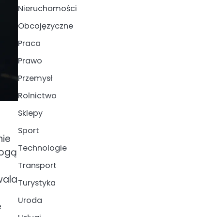
Nieruchomości
Obcojęzyczne
Praca
Prawo
Przemysł
Rolnictwo
Sklepy
Sport
nie
Technologie
mogą
Transport
wala
Turystyka
Uroda
e