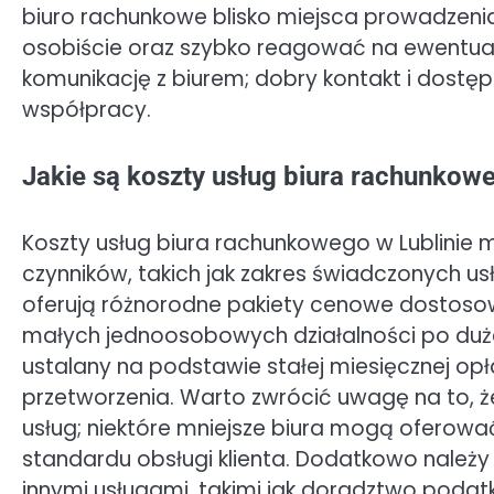
biuro rachunkowe blisko miejsca prowadzenia
osobiście oraz szybko reagować na ewentua
komunikację z biurem; dobry kontakt i dostę
współpracy.
Jakie są koszty usług biura rachunkowe
Koszty usług biura rachunkowego w Lublinie m
czynników, takich jak zakres świadczonych usł
oferują różnorodne pakiety cenowe dostoso
małych jednoosobowych działalności po duże
ustalany na podstawie stałej miesięcznej op
przetworzenia. Warto zwrócić uwagę na to, ż
usług; niektóre mniejsze biura mogą oferow
standardu obsługi klienta. Dodatkowo należ
innymi usługami, takimi jak doradztwo podat