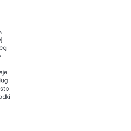
,
j
hcą
y
eje
ług
ęsto
odki