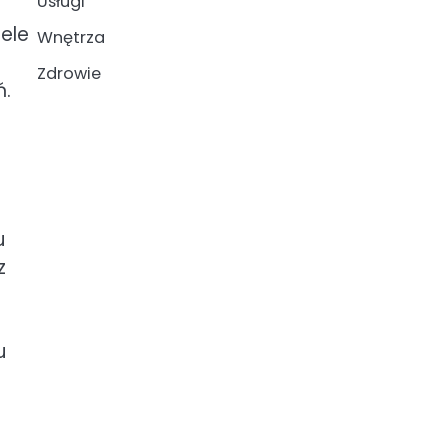
Usługi
ele
Wnętrza
Zdrowie
ń.
u
z
u