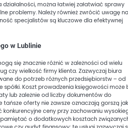
 działalności, można łatwiej załatwiać sprawy
lne problemy. Należy również zwrócić uwagę n
pność specjalistów są kluczowe dla efektywnej
go w Lublinie
ogą się znacznie różnić w zależności od wielu
ug czy wielkość firmy klienta. Zazwyczaj biura
wane do potrzeb różnych przedsiębiorstw – od
 spółki. Koszt prowadzenia księgowości może 
łaty lub zależnie od liczby dokumentów do
e tańsze oferty nie zawsze oznaczają gorszą ja
ać konkurencyjne ceny przy zachowaniu wysokie
y pamiętać o dodatkowych kosztach związanych
kowe czy audyt finansowy; te usługi zazwyczaj 