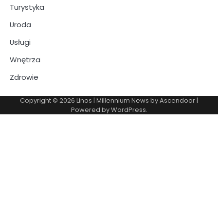
Turystyka
Uroda
Usługi
Wnętrza
Zdrowie
Copyright © 2026
Linos
| Millennium News by
Ascendoor
|
Powered by
WordPress
.