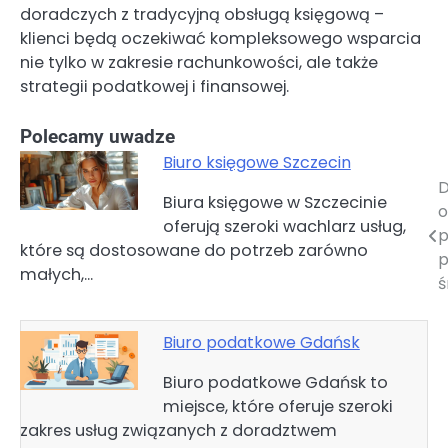
doradczych z tradycyjną obsługą księgową –
klienci będą oczekiwać kompleksowego wsparcia
nie tylko w zakresie rachunkowości, ale także
strategii podatkowej i finansowej.
Polecamy uwadze
Biuro księgowe Szczecin
D
Nawigacja
Biura księgowe w Szczecinie
o
oferują szeroki wachlarz usług,
wpisu
p
które są dostosowane do potrzeb zarówno
p
małych,…
ś
Biuro podatkowe Gdańsk
Biuro podatkowe Gdańsk to
miejsce, które oferuje szeroki
zakres usług związanych z doradztwem