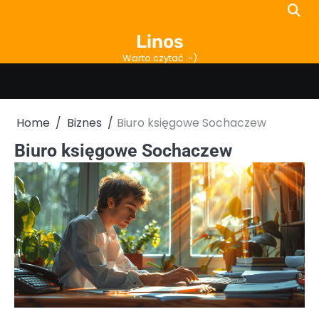
Skip
to
Linos
content
Warto czytać :-)
Home
Biznes
Biuro księgowe Sochaczew
Biuro księgowe Sochaczew