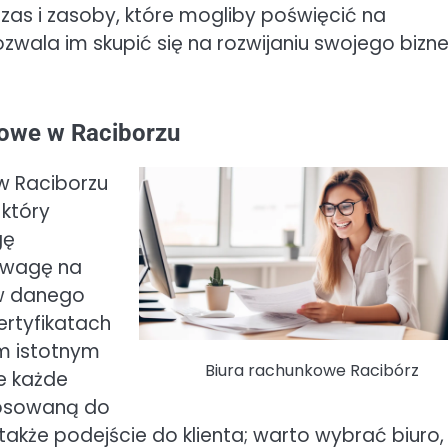
as i zasoby, które mogliby poświęcić na
wala im skupić się na rozwijaniu swojego bizn
kowe w Raciborzu
w Raciborzu
 który
gę
 uwagę na
ów danego
ertyfikatach
ym istotnym
Biura rachunkowe Racibórz
e każde
tosowaną do
 także podejście do klienta; warto wybrać biuro,