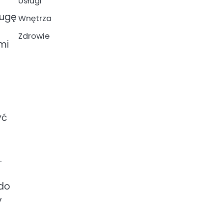
Usługi
ługę
Wnętrza
Zdrowie
mi
yć
.
 do
y