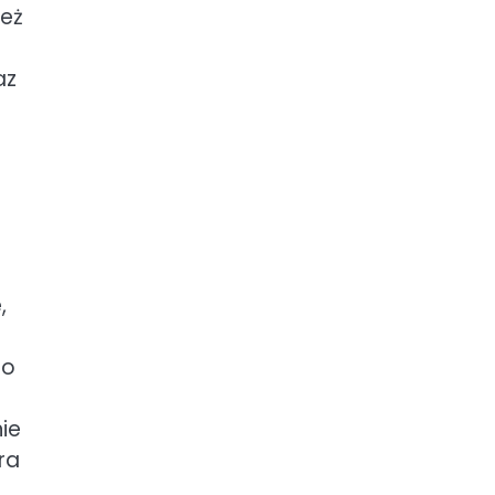
ież
az
,
to
ie
ra