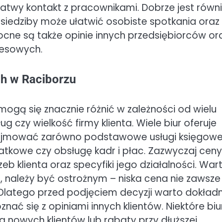
łatwy kontakt z pracownikami. Dobrze jest równ
ć siedziby może ułatwić osobiste spotkania oraz
e są także opinie innych przedsiębiorców or
nesowych.
ch w Raciborzu
ogą się znacznie różnić w zależności od wielu
g czy wielkość firmy klienta. Wiele biur oferuje
ejmować zarówno podstawowe usługi księgowe
tkowe czy obsługę kadr i płac. Zazwyczaj ceny
b klienta oraz specyfiki jego działalności. War
, należy być ostrożnym – niska cena nie zawsze
. Dlatego przed podjęciem decyzji warto dokładn
nać się z opiniami innych klientów. Niektóre biu
nowych klientów lub rabaty przy dłuższej