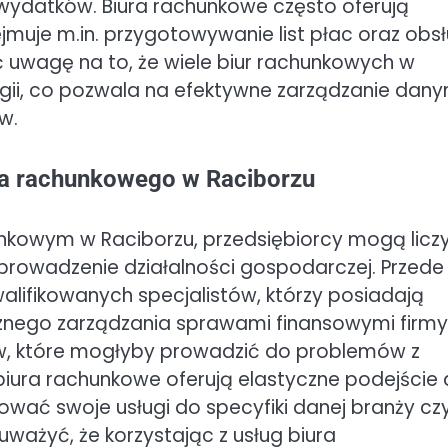
wydatków. Biura rachunkowe często oferują
jmuje m.in. przygotowywanie list płac oraz obs
 uwagę na to, że wiele biur rachunkowych w
gii, co pozwala na efektywne zarządzanie dany
w.
ura rachunkowego w Raciborzu
nkowym w Raciborzu, przedsiębiorcy mogą licz
 prowadzenie działalności gospodarczej. Przede
lifikowanych specjalistów, którzy posiadają
znego zarządzania sprawami finansowymi firmy
dów, które mogłyby prowadzić do problemów z
iura rachunkowe oferują elastyczne podejście
ować swoje usługi do specyfiki danej branży cz
uważyć, że korzystając z usług biura