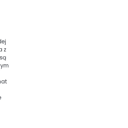
dej
a z
 są
onym
mat
e