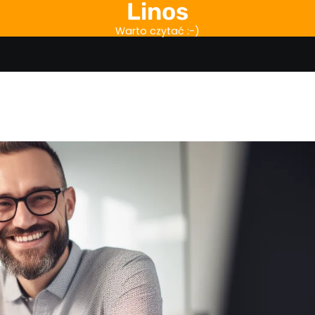
Linos
Warto czytać :-)