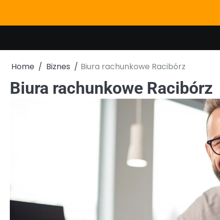
Skip
to
content
Home
Biznes
Biura rachunkowe Racibórz
Biura rachunkowe Racibórz