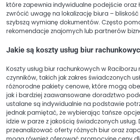
które zapewnia indywidualne podejście oraz 
zwrócić uwagę na lokalizację biura – bliskoś
szybszą wymianę dokumentów. Często pomocn
rekomendacje znajomych lub partnerów biz
Jakie są koszty usług biur rachunkowy
Koszty usług biur rachunkowych w Raciborzu m
czynników, takich jak zakres świadczonych usłu
różnorodne pakiety cenowe, które mogą ob
jak i bardziej zaawansowane doradztwo poda
ustalane są indywidualnie na podstawie potrze
jednak pamiętać, że wybierając tańsze opcje
idzie w parze z jakością świadczonych usług
przeanalizować oferty różnych biur oraz zapoz
mogą również oferować promocyjne ceny dla 