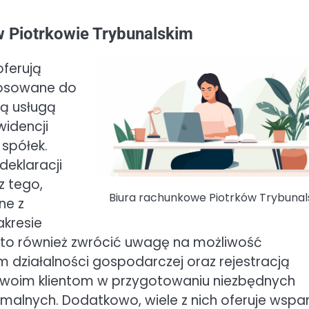
w Piotrkowie Trybunalskim
oferują
tosowane do
ą usługą
widencji
spółek.
deklaracji
z tego,
Biura rachunkowe Piotrków Trybunal
ne z
kresie
rto również zwrócić uwagę na możliwość
m działalności gospodarczej oraz rejestracją
swoim klientom w przygotowaniu niezbędnych
alnych. Dodatkowo, wiele z nich oferuje wspar