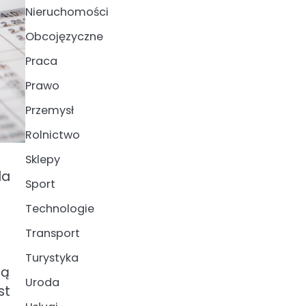
Nieruchomości
Obcojęzyczne
Praca
Prawo
Przemysł
Rolnictwo
Sklepy
la
Sport
Technologie
Transport
e
Turystyka
ją
Uroda
st