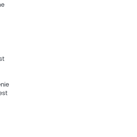
ne
st
enie
est