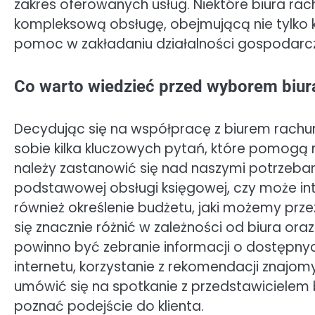
zakres oferowanych usług. Niektóre biura ra
kompleksową obsługę, obejmującą nie tylko
pomoc w zakładaniu działalności gospodarcz
Co warto wiedzieć przed wyborem biur
Decydując się na współpracę z biurem rachu
sobie kilka kluczowych pytań, które pomogą
należy zastanowić się nad naszymi potrzebam
podstawowej obsługi księgowej, czy może int
również określenie budżetu, jaki możemy prz
się znacznie różnić w zależności od biura or
powinno być zebranie informacji o dostępnyc
internetu, korzystanie z rekomendacji znajomy
umówić się na spotkanie z przedstawicielem
poznać podejście do klienta.