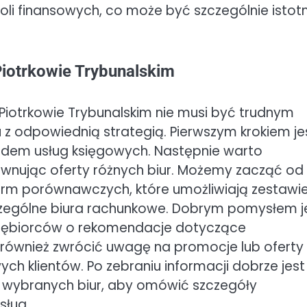
li finansowych, co może być szczególnie istot
Piotrkowie Trybunalskim
Piotrkowie Trybunalskim nie musi być trudnym
 z odpowiednią strategią. Pierwszym krokiem je
lędem usług księgowych. Następnie warto
wnując oferty różnych biur. Możemy zacząć od
tform porównawczych, które umożliwiają zestawi
czególne biura rachunkowe. Dobrym pomysłem j
dsiębiorców o rekomendacje dotyczące
o również zwrócić uwagę na promocje lub oferty
h klientów. Po zebraniu informacji dobrze jest
i wybranych biur, aby omówić szczegóły
sług.