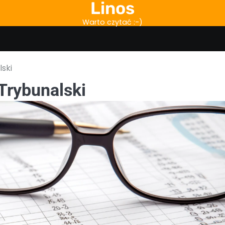
Linos
Warto czytać :-)
ski
Trybunalski