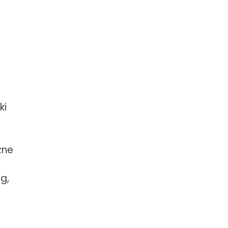
ki
żne
g,