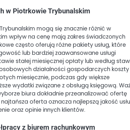
ch w Piotrkowie Trybunalskim
 Trybunalskim mogą się znacznie różnić w
stkim wpływ na cenę mają zakres świadczonych
nkowe często oferują różne pakiety usług, które
owość lub bardziej zaawansowane usługi
wie stałej miesięcznej opłaty lub według staw
oosobowych działalności gospodarczych koszty
złotych miesięcznie, podczas gdy większe
ższe wydatki związane z obsługą księgową. Wa
 wyborze biura dokładnie przeanalizować ofertę
najtańsza oferta oznacza najlepszą jakość usłu
e oraz opinie innych klientów.
ółpracy z biurem rachunkowym