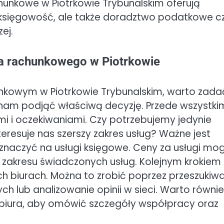
chunkowe w Piotrkowie Trybunalskim oferują
 księgowość, ale także doradztwo podatkowe c
ej.
a rachunkowego w Piotrkowie
nkowym w Piotrkowie Trybunalskim, warto zada
 nam podjąć właściwą decyzję. Przede wszystki
i i oczekiwaniami. Czy potrzebujemy jedynie
eresuje nas szerszy zakres usług? Ważne jest
eznaczyć na usługi księgowe. Ceny za usługi mo
az zakresu świadczonych usług. Kolejnym krokiem
h biurach. Można to zrobić poprzez przeszukiw
ch lub analizowanie opinii w sieci. Warto równie
 biura, aby omówić szczegóły współpracy oraz