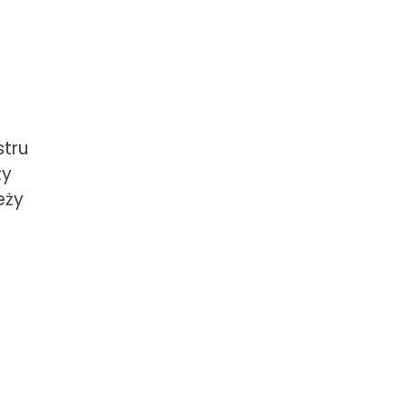
stru
ży
eży