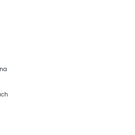
 na
ach