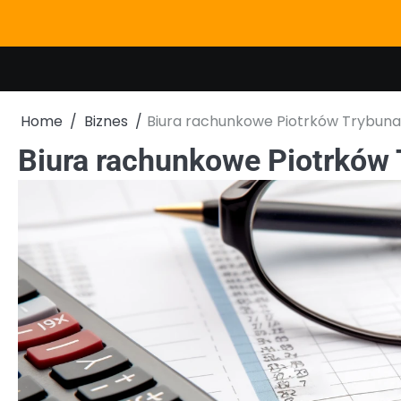
Skip
to
content
Home
Biznes
Biura rachunkowe Piotrków Trybunal
Biura rachunkowe Piotrków 