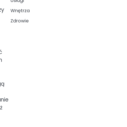
Usługi
zy
Wnętrza
Zdrowie
ć
m
gą
anie
ż