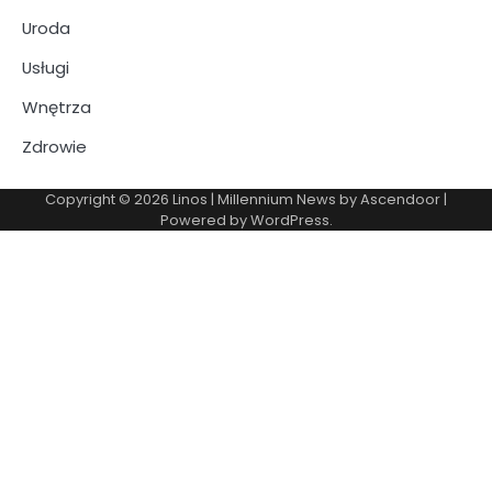
Uroda
Usługi
Wnętrza
Zdrowie
Copyright © 2026
Linos
| Millennium News by
Ascendoor
|
Powered by
WordPress
.