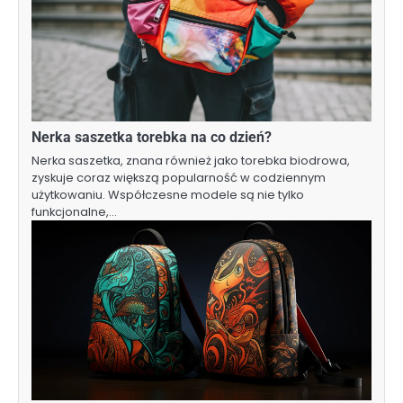
Nerka saszetka torebka na co dzień?
Nerka saszetka, znana również jako torebka biodrowa,
zyskuje coraz większą popularność w codziennym
użytkowaniu. Współczesne modele są nie tylko
funkcjonalne,…