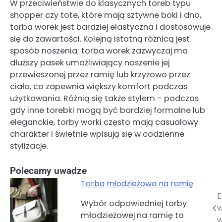
W przeciwieństwie do klasycznych toreb typu
shopper czy tote, które mają sztywne boki i dno,
torba worek jest bardziej elastyczna i dostosowuje
się do zawartości. Kolejną istotną różnicą jest
sposób noszenia; torba worek zazwyczaj ma
dłuższy pasek umożliwiający noszenie jej
przewieszonej przez ramię lub krzyżowo przez
ciało, co zapewnia większy komfort podczas
użytkowania. Różnią się także stylem – podczas
gdy inne torebki mogą być bardziej formalne lub
eleganckie, torby worki często mają casualowy
charakter i świetnie wpisują się w codzienne
stylizacje.
Polecamy uwadze
Torba młodzieżowa na ramię
E
Nawigacja
Wybór odpowiedniej torby
w
młodzieżowej na ramię to
wpisu
w