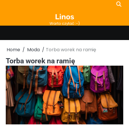
Skip
to
Linos
content
Warto czytać :-)
Home
Moda
Torba worek na ramię
Torba worek na ramię