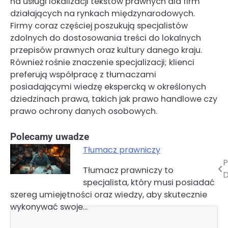
na usługi lokalizacji tekstów prawnych dla firm
działających na rynkach międzynarodowych.
Firmy coraz częściej poszukują specjalistów
zdolnych do dostosowania treści do lokalnych
przepisów prawnych oraz kultury danego kraju.
Również rośnie znaczenie specjalizacji; klienci
preferują współpracę z tłumaczami
posiadającymi wiedzę ekspercką w określonych
dziedzinach prawa, takich jak prawo handlowe czy
prawo ochrony danych osobowych.
Polecamy uwadze
Tłumacz prawniczy
P
Nawigacja
Tłumacz prawniczy to
D
specjalista, który musi posiadać
wpisu
szereg umiejętności oraz wiedzy, aby skutecznie
wykonywać swoje…