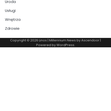
Uroda
Usługi
Wnętrza
Zdrowie
Copyright © 2026
Linos
| Millennium News by
Ascendoor
|
Powered by
WordPress
.