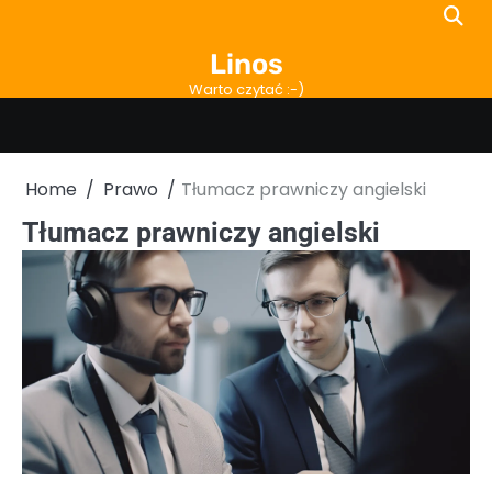
Skip
to
Linos
content
Warto czytać :-)
Home
Prawo
Tłumacz prawniczy angielski
Tłumacz prawniczy angielski