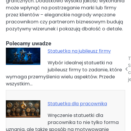
graficznych. Dodatkowo wysoka jakość wykonania
może wpłynąć na postrzeganie marki lub firmy
przez klientów – eleganckie nagrody wręczane
pracownikom czy partnerom biznesowym budują
pozytywny wizerunek i pokazują dbałość o detale.
Polecamy uwadze
Statuetka na jubileusz firmy
T
Nawigacja
Wybór idealnej statuetki na
jubileusz firmy to zadanie, które
wpisu
c
wymaga przemyślenia wielu aspektów. Przede
j
wszystkim…
Statuetka dla pracownika
Wręczenie statuetki dla
pracownika to nie tylko forma
uznania, ale także sposób na motywowanie