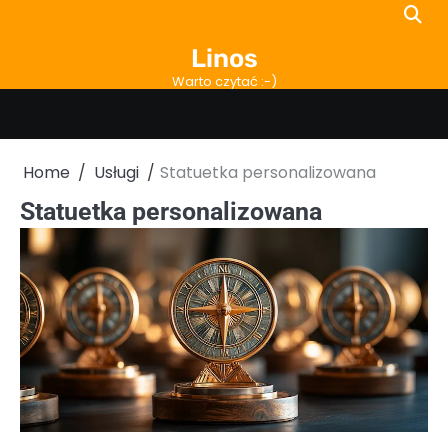
Skip
to
Linos
content
Warto czytać :-)
Home
Usługi
Statuetka personalizowana
Statuetka personalizowana