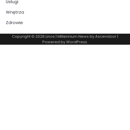
Usługi
Wnętrza
Zdrowie
Copyright © 2026
Linos
| Millennium News by
Ascendoor
|
Powered by
WordPress
.