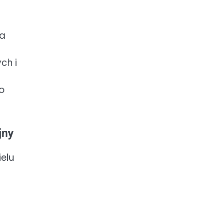
na
ch i
do
jny
elu