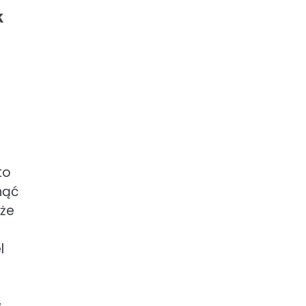
k
to
nąć
że
l