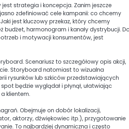
jest strategia i koncepcja. Zanim jeszcze
y jasno zdefiniować cele kampanii: co chcemy
aki jest kluczowy przekaz, który chcemy
eż budżet, harmonogram i kanały dystrybucji. D
potrzeb i motywacji konsumentów, jest
oryboard. Scenariusz to szczegółowy opis akcji,
ocie. Storyboard natomiast to wizualna
serii rysunków lub szkiców przedstawiających
spot będzie wyglądał i płynął, ułatwiając
a klientem.
nagrań. Obejmuje on dobór lokalizacji,
tor, aktorzy, dźwiękowiec itp.), przygotowanie
wanie. To najbardziej dynamiczna i często