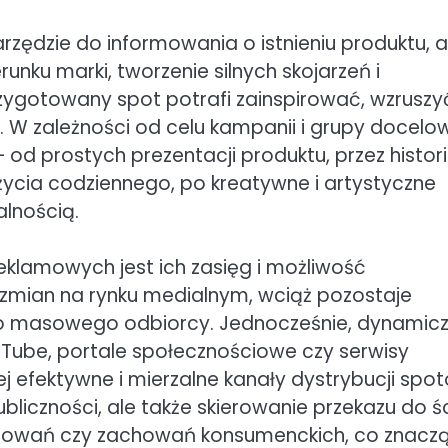
zędzie do informowania o istnieniu produktu, a
nku marki, tworzenie silnych skojarzeń i
ygotowany spot potrafi zainspirować, wzruszy
. W zależności od celu kampanii i grupy docelow
d prostych prezentacji produktu, przez histor
ycia codziennego, po kreatywne i artystyczne
alnością.
lamowych jest ich zasięg i możliwość
 zmian na rynku medialnym, wciąż pozostaje
o masowego odbiorcy. Jednocześnie, dynamic
ouTube, portale społecznościowe czy serwisy
j efektywne i mierzalne kanały dystrybucji spot
ubliczności, ale także skierowanie przekazu do śc
esowań czy zachowań konsumenckich, co znacz