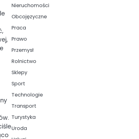
Nieruchomości
le
Obcojęzyczne
Praca
ć,
ej,
Prawo
ie
Przemysł
Rolnictwo
Sklepy
Sport
Technologie
zny
Transport
Turystyka
ów.
iśle
Uroda
ąco