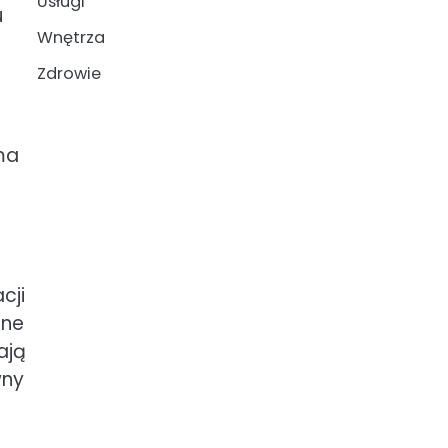
Usługi
u
Wnętrza
Zdrowie
ma
cji
zne
ają
wny