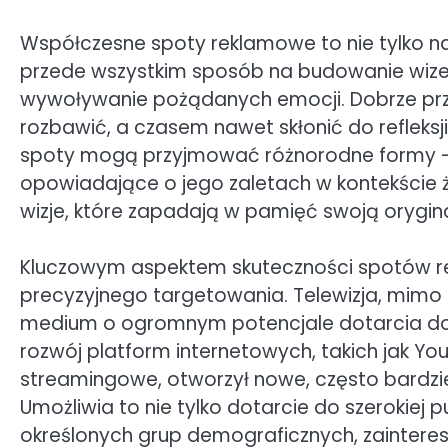
Współczesne spoty reklamowe to nie tylko nar
przede wszystkim sposób na budowanie wizeru
wywoływanie pożądanych emocji. Dobrze prz
rozbawić, a czasem nawet skłonić do refleksji
spoty mogą przyjmować różnorodne formy – o
opowiadające o jego zaletach w kontekście ż
wizje, które zapadają w pamięć swoją orygin
Kluczowym aspektem skuteczności spotów rek
precyzyjnego targetowania. Telewizja, mimo
medium o ogromnym potencjale dotarcia d
rozwój platform internetowych, takich jak Y
streamingowe, otworzył nowe, często bardzie
Umożliwia to nie tylko dotarcie do szerokiej p
określonych grup demograficznych, zainter