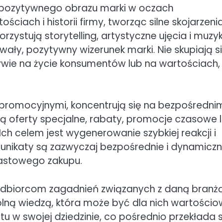
 pozytywnego obrazu marki w oczach
iach i historii firmy, tworząc silne skojarzenia
ystują storytelling, artystyczne ujęcia i muzyk
ały, pozytywny wizerunek marki. Nie skupiają s
ywie na życie konsumentów lub na wartościach,
promocyjnymi, koncentrują się na bezpośredni
ą oferty specjalne, rabaty, promocje czasowe 
Ich celem jest wygenerowanie szybkiej reakcji i
munikaty są zazwyczaj bezpośrednie i dynamiczn
iastowego zakupu.
 odbiorcom zagadnień związanych z daną branżą
ólną wiedzą, która może być dla nich wartościo
tu w swojej dziedzinie, co pośrednio przekłada s