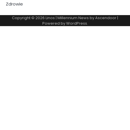
Zdrowie
Copyright © 2026
Linos
| Millennium News by
Ascendoor
|
Powered by
WordPress
.