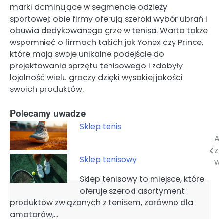
marki dominujące w segmencie odzieży
sportowej; obie firmy oferują szeroki wybór ubrań i
obuwia dedykowanego grze w tenisa. Warto także
wspomnieć o firmach takich jak Yonex czy Prince,
które mają swoje unikalne podejście do
projektowania sprzętu tenisowego i zdobyły
lojalność wielu graczy dzięki wysokiej jakości
swoich produktów.
Polecamy uwadze
Sklep tenis
A
Nawigacja
z
wpisu
Sklep tenisowy
w
Sklep tenisowy to miejsce, które
oferuje szeroki asortyment
produktów związanych z tenisem, zarówno dla
amatorów,…