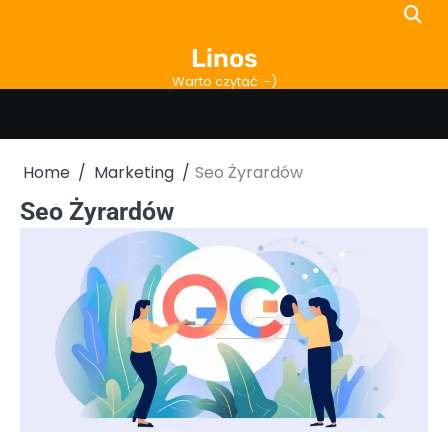
Skip
to
Linos
content
Warto czytać :-)
Home
Marketing
Seo Żyrardów
Seo Żyrardów