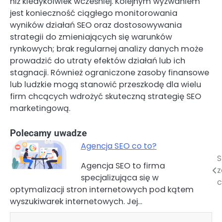
niż kiedykolwiek wcześniej. Kolejnym wyzwaniem
jest konieczność ciągłego monitorowania
wyników działań SEO oraz dostosowywania
strategii do zmieniających się warunków
rynkowych; brak regularnej analizy danych może
prowadzić do utraty efektów działań lub ich
stagnacji. Również ograniczone zasoby finansowe
lub ludzkie mogą stanowić przeszkodę dla wielu
firm chcących wdrożyć skuteczną strategię SEO
marketingową.
Polecamy uwadze
Agencja SEO co to?
S
Nawigacja
Agencja SEO to firma
z
specjalizująca się w
wpisu
c
optymalizacji stron internetowych pod kątem
wyszukiwarek internetowych. Jej…