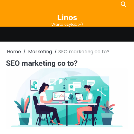
Skip
to
Linos
content
Warto czytać :-)
Home
Marketing
SEO marketing co to?
SEO marketing co to?