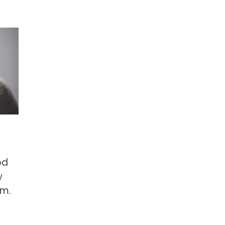
od
w
ym.