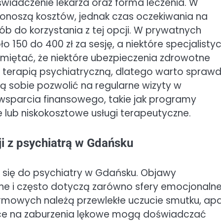
oświadczenie lekarza oraz forma leczenia. W
ponoszą kosztów, jednak czas oczekiwania na
ób do korzystania z tej opcji. W prywatnych
150 do 400 zł za sesję, a niektóre specjalisty
miętać, że niektóre ubezpieczenia zdrowotne
terapią psychiatryczną, dlatego warto sprawd
gą sobie pozwolić na regularne wizyty w
 wsparcia finansowego, takie jak programy
lub niskokosztowe usługi terapeutyczne.
i z psychiatrą w Gdańsku
ć się do psychiatry w Gdańsku. Objawy
 i często dotyczą zarówno sfery emocjonalnej
larmowych należą przewlekłe uczucie smutku, ap
iące na zaburzenia lękowe mogą doświadczać