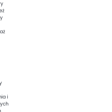
wy
eż
ny
waż
y
ia i
nych
m