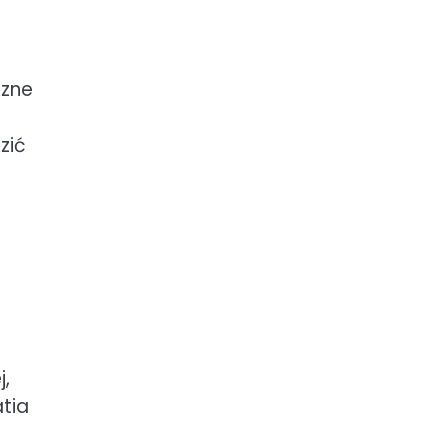
czne
zić
,
atia