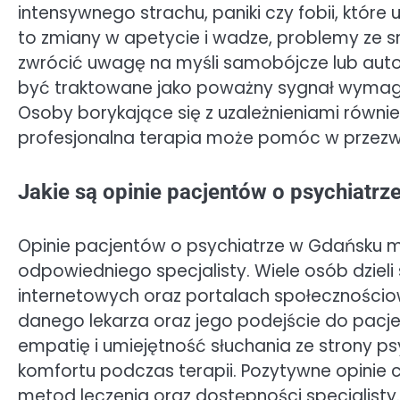
intensywnego strachu, paniki czy fobii, które
to zmiany w apetycie i wadze, problemy ze s
zwrócić uwagę na myśli samobójcze lub aut
być traktowane jako poważny sygnał wymagaj
Osoby borykające się z uzależnieniami równ
profesjonalna terapia może pomóc w przezwy
Jakie są opinie pacjentów o psychiatr
Opinie pacjentów o psychiatrze w Gdańsku
odpowiedniego specjalisty. Wiele osób dziel
internetowych oraz portalach społecznościow
danego lekarza oraz jego podejście do pacj
empatię i umiejętność słuchania ze strony ps
komfortu podczas terapii. Pozytywne opinie
metod leczenia oraz dostępności specjalisty