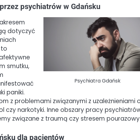
 przez psychiatrów w Gdańsku
 zakresem
gą dotyczyć
eniach
 to
 afektywne
em smutku,
ym
Psychiatra Gdańsk
anifestować
i paniki.
m z problemami związanymi z uzależnieniami 
ol czy narkotyki. Inne obszary pracy psychiatró
lemy związane z traumą czy stresem pourazow
ańsku dla pacjentów