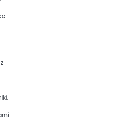
co
az
ki.
ami