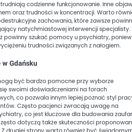
 utrudniają codzienne funkcjonowanie. Inne obja
nem oraz trudności w koncentracji. Warto równi
odestrukcyjne zachowania, które zawsze powin
ący natychmiastowej interwencji specjalisty.
ież powinny szukać pomocy u psychiatry, ponie
ciężeniu trudności związanych z nałogiem.
ze w Gdańsku
 mogą być bardzo pomocne przy wyborze
i się swoimi doświadczeniami na forach
ych, co pozwala innym lepiej poznać styl prac
entów. Często pacjenci zwracają uwagę na
ychiatry, co jest kluczowe dla budowania zaufan
 często dotyczą także skuteczności proponowa
. Z drugiej strony warto również być świadomy