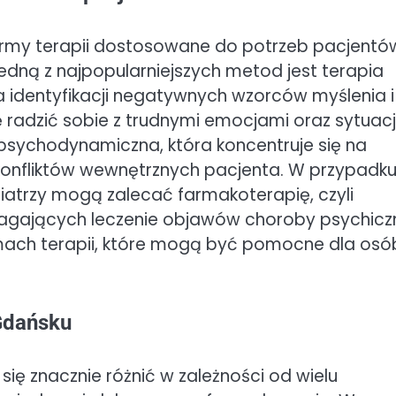
ormy terapii dostosowane do potrzeb pacjentó
edną z najpopularniejszych metod jest terapia
 identyfikacji negatywnych wzorców myślenia i
 się radzić sobie z trudnymi emocjami oraz sytuac
 psychodynamiczna, która koncentruje się na
onfliktów wewnętrznych pacjenta. W przypadk
trzy mogą zalecać farmakoterapię, czyli
ających leczenie objawów choroby psychiczn
ach terapii, które mogą być pomocne dla osó
 Gdańsku
ię znacznie różnić w zależności od wielu