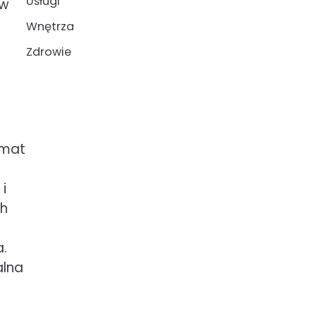
Usługi
 w
Wnętrza
Zdrowie
emat
i
ch
.
alna