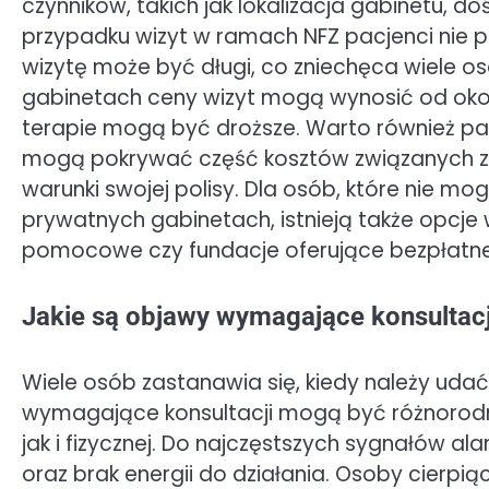
czynników, takich jak lokalizacja gabinetu, d
przypadku wizyt w ramach NFZ pacjenci nie 
wizytę może być długi, co zniechęca wiele os
gabinetach ceny wizyt mogą wynosić od około 
terapie mogą być droższe. Warto również pa
mogą pokrywać część kosztów związanych z 
warunki swojej polisy. Dla osób, które nie mo
prywatnych gabinetach, istnieją także opcje
pomocowe czy fundacje oferujące bezpłatne 
Jakie są objawy wymagające konsultacj
Wiele osób zastanawia się, kiedy należy uda
wymagające konsultacji mogą być różnorodne
jak i fizycznej. Do najczęstszych sygnałów a
oraz brak energii do działania. Osoby cierp