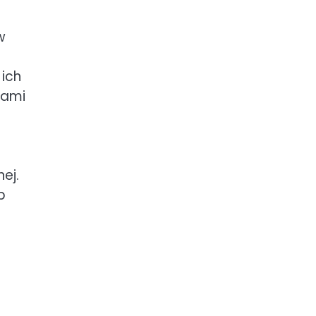
w
 ich
jami
u
ej.
b