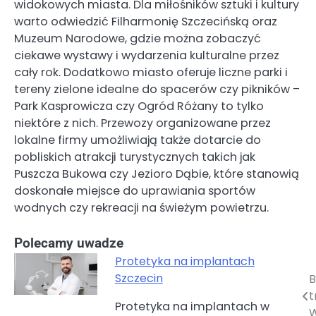
widokowych miasta. Dla miłośników sztuki i kultury
warto odwiedzić Filharmonię Szczecińską oraz
Muzeum Narodowe, gdzie można zobaczyć
ciekawe wystawy i wydarzenia kulturalne przez
cały rok. Dodatkowo miasto oferuje liczne parki i
tereny zielone idealne do spacerów czy pikników –
Park Kasprowicza czy Ogród Różany to tylko
niektóre z nich. Przewozy organizowane przez
lokalne firmy umożliwiają także dotarcie do
pobliskich atrakcji turystycznych takich jak
Puszcza Bukowa czy Jezioro Dąbie, które stanowią
doskonałe miejsce do uprawiania sportów
wodnych czy rekreacji na świeżym powietrzu.
Polecamy uwadze
Protetyka na implantach
Szczecin
B
Nawigacja
t
Protetyka na implantach w
wpisu
W