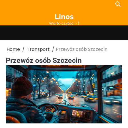
Skip
to
Linos
content
Warto czytać :-)
Home
Transport
Przewóz osób Szczecin
Przewóz osób Szczecin