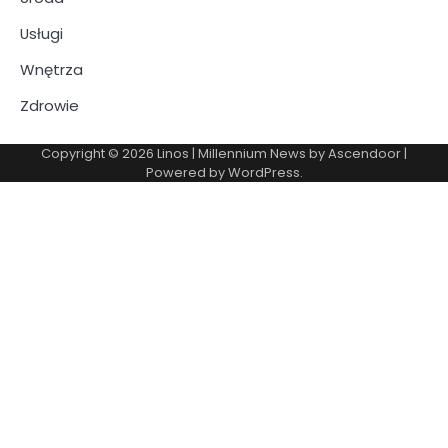
Usługi
Wnętrza
Zdrowie
Copyright © 2026
Linos
| Millennium News by
Ascendoor
|
Powered by
WordPress
.