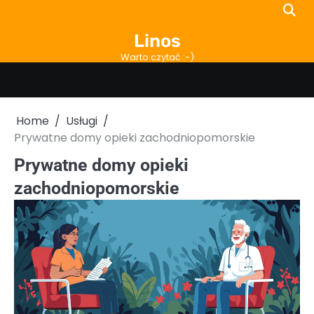
Skip
to
Linos
content
Warto czytać :-)
Home
Usługi
Prywatne domy opieki zachodniopomorskie
Prywatne domy opieki
zachodniopomorskie