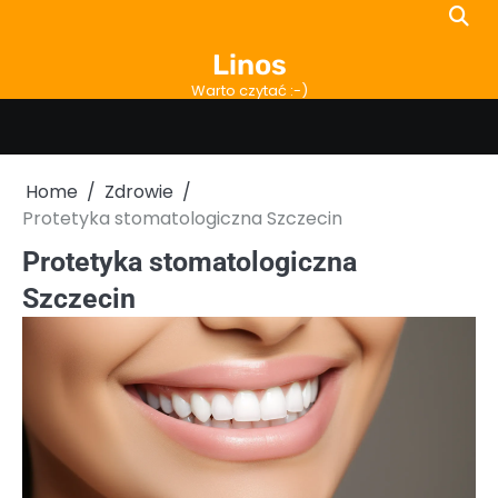
Skip
to
Linos
content
Warto czytać :-)
Home
Zdrowie
Protetyka stomatologiczna Szczecin
Protetyka stomatologiczna
Szczecin