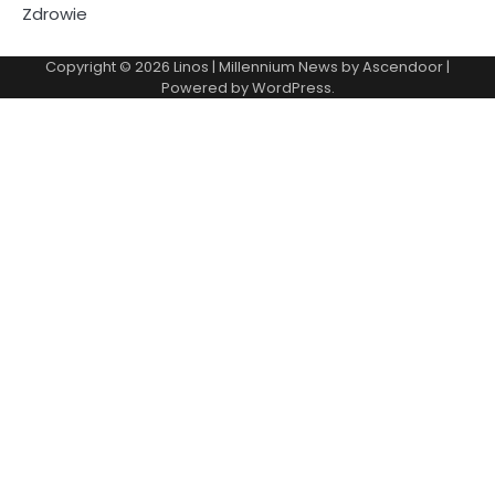
Zdrowie
Copyright © 2026
Linos
| Millennium News by
Ascendoor
|
Powered by
WordPress
.