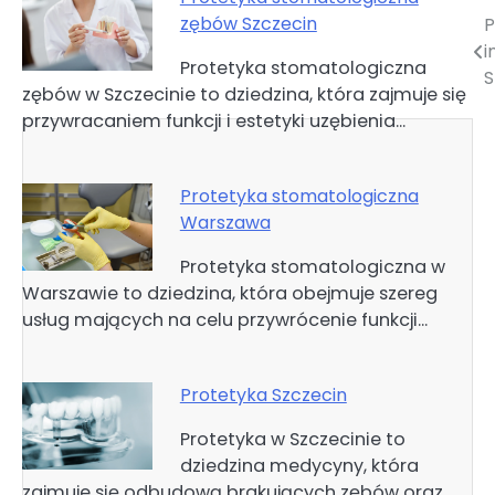
zębów Szczecin
P
Nawigacja
i
Protetyka stomatologiczna
wpisu
S
zębów w Szczecinie to dziedzina, która zajmuje się
przywracaniem funkcji i estetyki uzębienia…
Protetyka stomatologiczna
Warszawa
Protetyka stomatologiczna w
Warszawie to dziedzina, która obejmuje szereg
usług mających na celu przywrócenie funkcji…
Protetyka Szczecin
Protetyka w Szczecinie to
dziedzina medycyny, która
zajmuje się odbudową brakujących zębów oraz