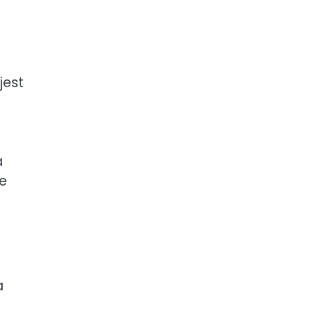
jest
a
re
a