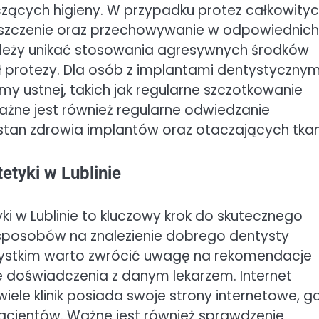
cych higieny. W przypadku protez całkowity
zyszczenie oraz przechowywanie w odpowiednich
ależy unikać stosowania agresywnych środków
 protezy. Dla osób z implantami dentystycznym
my ustnej, takich jak regularne szczotkowanie
ażne jest również regularne odwiedzanie
tan zdrowia implantów oraz otaczających tkan
etyki w Lublinie
i w Lublinie to kluczowy krok do skutecznego
ele sposobów na znalezienie dobrego dentysty
szystkim warto zwrócić uwagę na rekomendacje
ne doświadczenia z danym lekarzem. Internet
e klinik posiada swoje strony internetowe, gd
pacjentów. Ważne jest również sprawdzenie