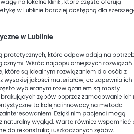
gę na lokalne kliniki, które często oferują
etykę w Lublinie bardziej dostępną dla szersze
tyczne w Lublinie
ług protetycznych, które odpowiadają na potrze
icznymi. Wśród najpopularniejszych rozwiązań
e, które są idealnym rozwiązaniem dla osób z
z wysokiej jakości materiałów, co zapewnia ich
 często wybieranym rozwiązaniem są mosty
ie brakujących zębów poprzez zamocowanie ich
entystyczne to kolejna innowacyjna metoda
m zainteresowaniem. Dzięki nim pacjenci mogą
az naturalny wygląd. Warto również wspomnieć 
e do rekonstrukcji uszkodzonych zębów.