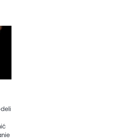
deli
ić
anie