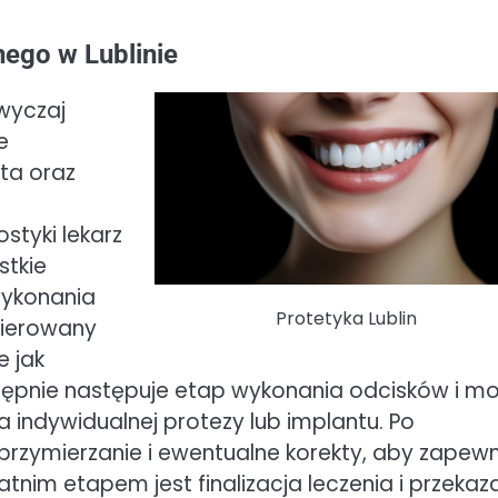
nego w Lublinie
zwyczaj
e
nta oraz
styki lekarz
stkie
wykonania
Protetyka Lublin
kierowany
 jak
tępnie następuje etap wykonania odcisków i mo
 indywidualnej protezy lub implantu. Po
przymierzanie i ewentualne korekty, aby zapewn
tnim etapem jest finalizacja leczenia i przekaz