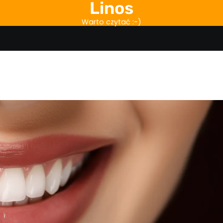
Linos
Warto czytać :-)