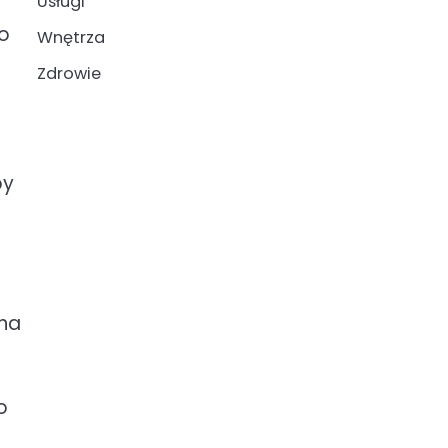
Usługi
go
Wnętrza
Zdrowie
by
 na
o