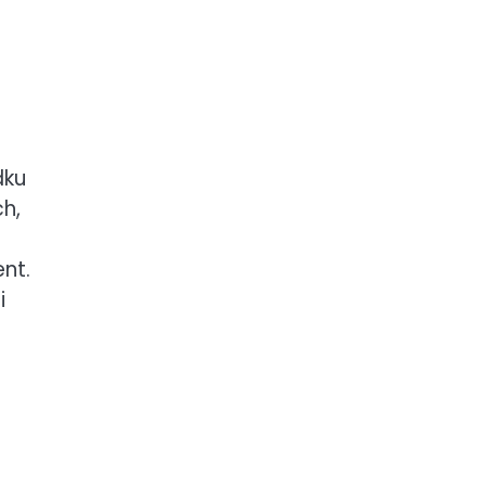
dku
h,
nt.
i