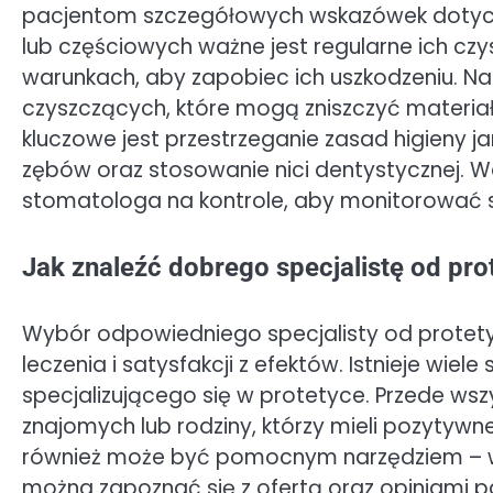
pacjentom szczegółowych wskazówek dotyczą
lub częściowych ważne jest regularne ich c
warunkach, aby zapobiec ich uszkodzeniu. N
czyszczących, które mogą zniszczyć materiał
kluczowe jest przestrzeganie zasad higieny ja
zębów oraz stosowanie nici dentystycznej. W
stomatologa na kontrole, aby monitorować s
Jak znaleźć dobrego specjalistę od prot
Wybór odpowiedniego specjalisty od protetyk
leczenia i satysfakcji z efektów. Istnieje wi
specjalizującego się w protetyce. Przede w
znajomych lub rodziny, którzy mieli pozytyw
również może być pomocnym narzędziem – wiel
można zapoznać się z ofertą oraz opiniami 