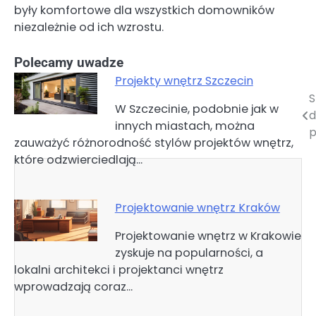
były komfortowe dla wszystkich domowników
niezależnie od ich wzrostu.
Polecamy uwadze
Projekty wnętrz Szczecin
S
Nawigacja
W Szczecinie, podobnie jak w
d
innych miastach, można
wpisu
p
zauważyć różnorodność stylów projektów wnętrz,
które odzwierciedlają…
Projektowanie wnętrz Kraków
Projektowanie wnętrz w Krakowie
zyskuje na popularności, a
lokalni architekci i projektanci wnętrz
wprowadzają coraz…