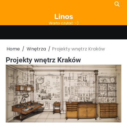
Skip
to
Linos
content
Warto czytać :-)
Home
Wnętrza
Projekty wnętrz Kraków
Projekty wnętrz Kraków