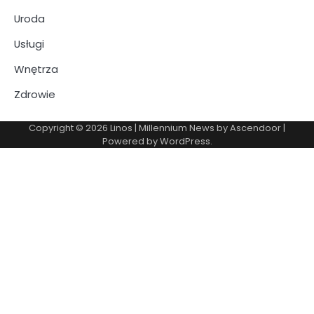
Uroda
Usługi
Wnętrza
Zdrowie
Copyright © 2026
Linos
| Millennium News by
Ascendoor
|
Powered by
WordPress
.