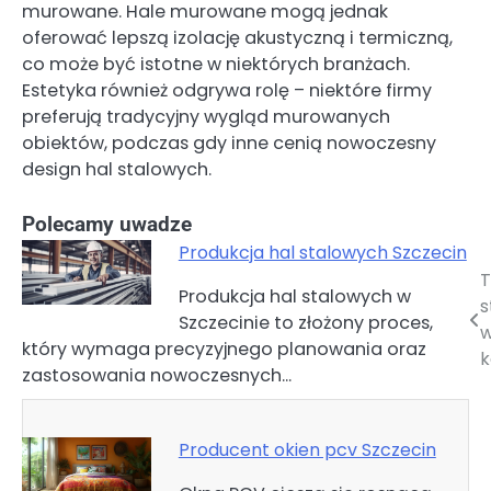
murowane. Hale murowane mogą jednak
oferować lepszą izolację akustyczną i termiczną,
co może być istotne w niektórych branżach.
Estetyka również odgrywa rolę – niektóre firmy
preferują tradycyjny wygląd murowanych
obiektów, podczas gdy inne cenią nowoczesny
design hal stalowych.
Polecamy uwadze
Produkcja hal stalowych Szczecin
T
Nawigacja
Produkcja hal stalowych w
s
Szczecinie to złożony proces,
wpisu
w
który wymaga precyzyjnego planowania oraz
k
zastosowania nowoczesnych…
Producent okien pcv Szczecin