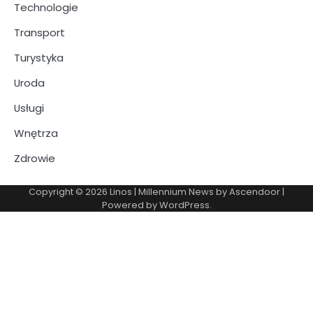
Technologie
Transport
Turystyka
Uroda
Usługi
Wnętrza
Zdrowie
Copyright © 2026
Linos
| Millennium News by
Ascendoor
|
Powered by
WordPress
.