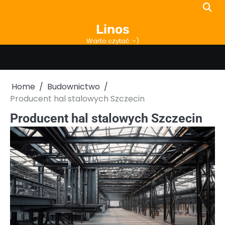
Skip
to
Linos
content
Warto czytać :-)
Home
Budownictwo
Producent hal stalowych Szczecin
Producent hal stalowych Szczecin