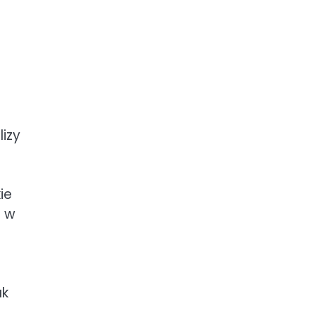
lizy
ie
e w
ak