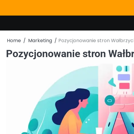
Skip
to
content
Home
Marketing
Pozycjonowanie stron Wałbrzyc
Pozycjonowanie stron Wałb