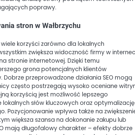
agających poprawy.
wania stron w Wałbrzychu
wiele korzyści zarówno dla lokalnych
e wszystkim zwiększa widoczność firmy w internec
na stronie internetowej. Dzięki temu
erszego grona potencjalnych klientów
ów. Dobrze przeprowadzone działania SEO mogą
nicy często postrzegają wysoko oceniane witry
ejną korzyścią jest możliwość lepszego
 lokalnych słów kluczowych oraz optymalizację
ego. Pozycjonowanie wpływa także na zwiększeni
 tym większa szansa na dokonanie zakupu lub
SEO mają długofalowy charakter – efekty dobrze