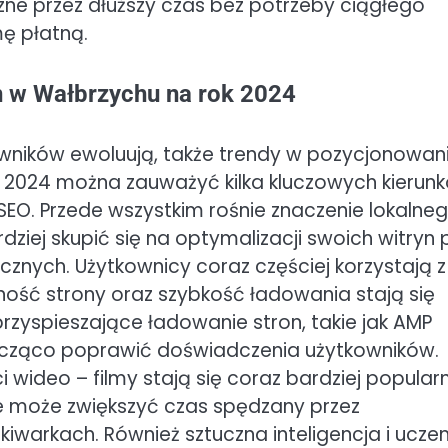
e przez dłuższy czas bez potrzeby ciągłego
ę płatną.
n w Wałbrzychu na rok 2024
owników ewoluują, także trendy w pozycjonowan
 2024 można zauważyć kilka kluczowych kierunk
SEO. Przede wszystkim rośnie znaczenie lokalne
dziej skupić się na optymalizacji swoich witryn
cznych. Użytkownicy coraz częściej korzystają z
ość strony oraz szybkość ładowania stają się
zyspieszające ładowanie stron, takie jak AMP
acząco poprawić doświadczenia użytkowników.
 wideo – filmy stają się coraz bardziej popular
ie może zwiększyć czas spędzany przez
warkach. Również sztuczna inteligencja i uczen