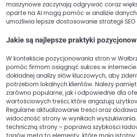
maszynowe zaczynają odgrywać coraz większ
oparte na AI mogą pomóc w analizie danych
umożliwia lepsze dostosowanie strategii SEO
Jakie są najlepsze praktyki pozycjono
W kontekście pozycjonowania stron w Wałbrzy
pomóc firmom osiągnąć sukces w internecie.
dokładnej analizy słów kluczowych, aby ziden
potrzebom lokalnych klientów. Należy pamię
zarówno popularne, jak i odpowiednie dla ofer
wartościowych treści, które angażują użytko
Regularne aktualizowanie treści oraz doda
widoczność strony w wynikach wyszukiwania.
techniczną strony – poprawa szybkości ładow
tagów meta to elementy, które mają istotny wp