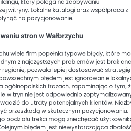
ildingu, który polega na zdobywaniu
j witryny. Lokalne katalogi oraz współpraca z
płynąć na pozycjonowanie.
owaniu stron w Wałbrzychu
hu wiele firm popełnia typowe błędy, które m
ednym z najczęstszych problemów jest brak ana
w regionie, pozwala lepiej dostosować strategię 
powszechnym błędem jest ignorowanie lokalny
na ogólnopolskich frazach, zapominając o tym, 
wiele witryn nie jest odpowiednio zoptymalizowan
adzić do utraty potencjalnych klientów. Niezb
być przeszkodą w skutecznym pozycjonowaniu.
o podziału treści mogą zniechęcać użytkownik
 Kolejnym błędem jest niewystarczająca dbałoś