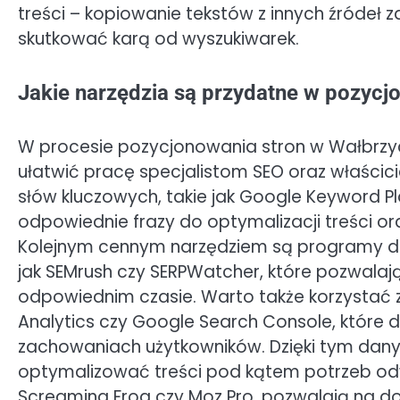
treści – kopiowanie tekstów z innych źródeł
skutkować karą od wyszukiwarek.
Jakie narzędzia są przydatne w pozycj
W procesie pozycjonowania stron w Wałbrzych
ułatwić pracę specjalistom SEO oraz właścici
słów kluczowych, takie jak Google Keyword Pl
odpowiednie frazy do optymalizacji treści o
Kolejnym cennym narzędziem są programy do
jak SEMrush czy SERPWatcher, które pozwalaj
odpowiednim czasie. Warto także korzystać z 
Analytics czy Google Search Console, które d
zachowaniach użytkowników. Dzięki tym dany
optymalizować treści pod kątem potrzeb odw
Screaming Frog czy Moz Pro, pozwalają na d