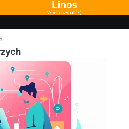
Linos
Warto czytać :-)
h
rzych