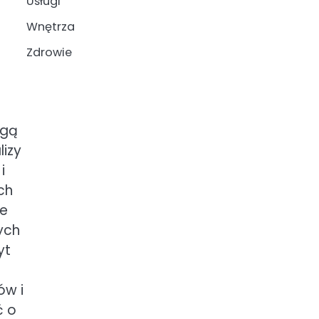
Usługi
Wnętrza
Zdrowie
ogą
lizy
i
ch
że
ych
yt
ów i
ć o