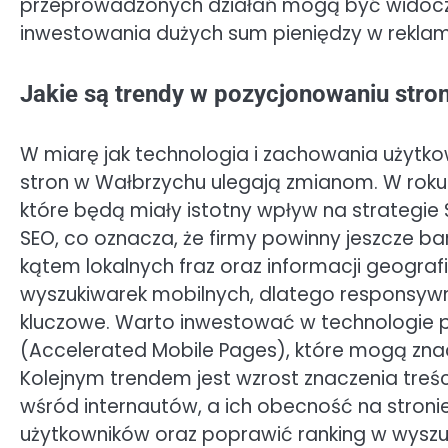
przeprowadzonych działań mogą być widoczn
inwestowania dużych sum pieniędzy w reklam
Jakie są trendy w pozycjonowaniu stro
W miarę jak technologia i zachowania użytk
stron w Wałbrzychu ulegają zmianom. W roku
które będą miały istotny wpływ na strategie 
SEO, co oznacza, że firmy powinny jeszcze bar
kątem lokalnych fraz oraz informacji geografi
wyszukiwarek mobilnych, dlatego responsywn
kluczowe. Warto inwestować w technologie pr
(Accelerated Mobile Pages), które mogą zn
Kolejnym trendem jest wzrost znaczenia treści
wśród internautów, a ich obecność na stron
użytkowników oraz poprawić ranking w wyszuki