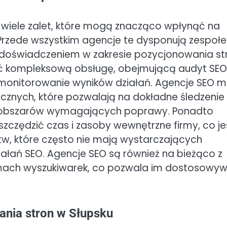
a wiele zalet, które mogą znacząco wpłynąć na
Przede wszystkim agencje te dysponują zespoł
 doświadczeniem w zakresie pozycjonowania st
ć kompleksową obsługę, obejmującą audyt SEO
 monitorowanie wyników działań. Agencje SEO m
znych, które pozwalają na dokładne śledzenie
ie obszarów wymagających poprawy. Ponadto
zczędzić czas i zasoby wewnętrzne firmy, co je
stw, które często nie mają wystarczających
łań SEO. Agencje SEO są również na bieżąco z
tmach wyszukiwarek, co pozwala im dostosowy
ania stron w Słupsku