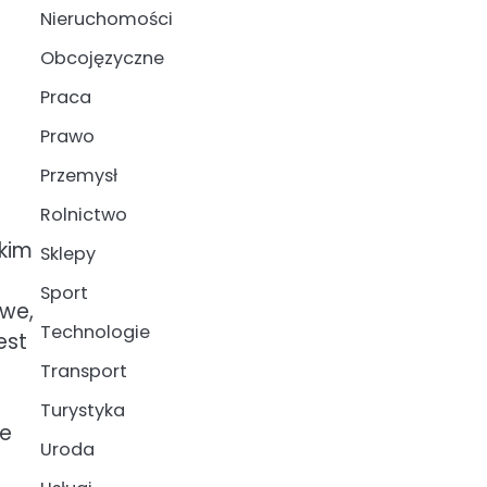
Nieruchomości
Obcojęzyczne
Praca
Prawo
Przemysł
Rolnictwo
kim
Sklepy
Sport
we,
Technologie
est
Transport
Turystyka
ie
Uroda