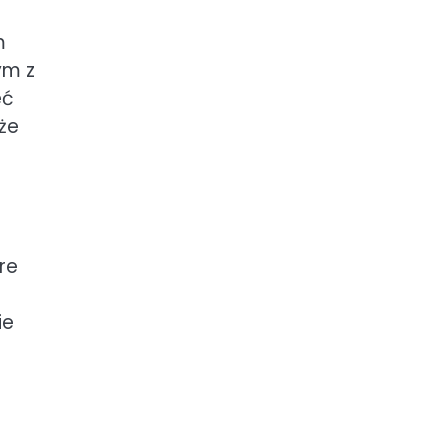
m
ym z
eć
że
re
ie