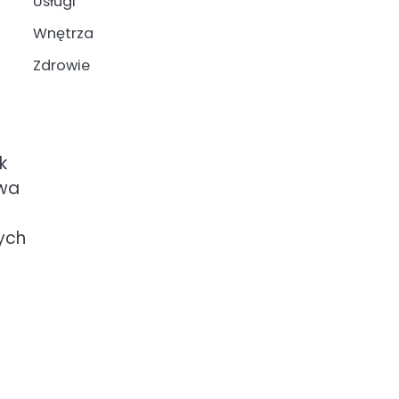
Usługi
Wnętrza
Zdrowie
k
owa
ych