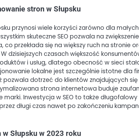
owanie stron w Słupsku
ku przynosi wiele korzyści zarówno dla małych
e wszystkim skuteczne SEO pozwala na zwiększenie
 co przekłada się na większy ruch na stronie o
. W dzisiejszych czasach większość konsument
oduktów i usług, dlatego obecność w sieci stał
onowanie lokalne jest szczególnie istotne dla f
ż pozwala dotrzeć do klientów znajdujących się
tymalizowana strona internetowa buduje zaufan
e marki. Inwestycja w SEO to także długofalowy
przez długi czas nawet po zakończeniu kampani
n w Słupsku w 2023 roku