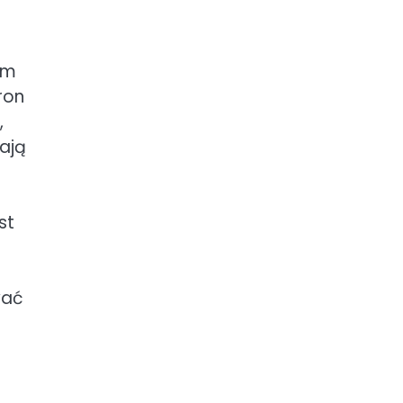
em
ron
,
ają
st
wać