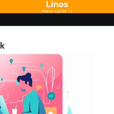
Linos
Warto czytać :-)
sk