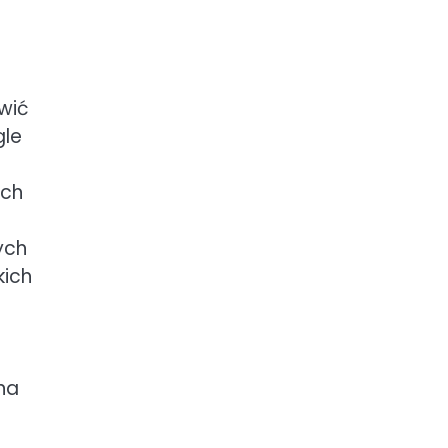
twić
gle
ich
ych
kich
na