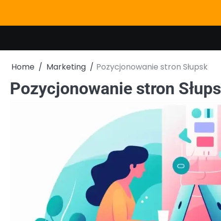
Skip
to
content
Home
Marketing
Pozycjonowanie stron Słupsk
Pozycjonowanie stron Słup