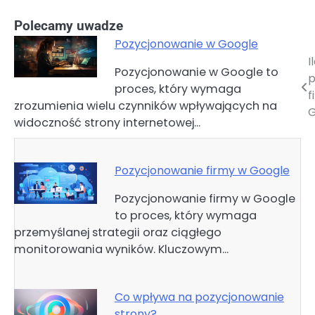
Polecamy uwadze
Pozycjonowanie w Google
I
Nawigacja
Pozycjonowanie w Google to
p
proces, który wymaga
wpisu
f
zrozumienia wielu czynników wpływających na
G
widoczność strony internetowej…
Pozycjonowanie firmy w Google
Pozycjonowanie firmy w Google
to proces, który wymaga
przemyślanej strategii oraz ciągłego
monitorowania wyników. Kluczowym…
Co wpływa na pozycjonowanie
strony?