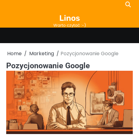
Skip
to
Linos
content
Warto czytać :-)
Home
Marketing
Pozycjonowanie Google
Pozycjonowanie Google