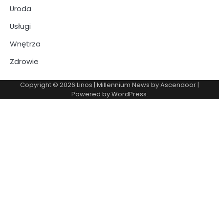
Uroda
Usługi
Wnętrza
Zdrowie
Copyright © 2026
Linos
| Millennium News by
Ascendoor
|
Powered by
WordPress
.