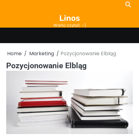
Skip
to
Linos
content
Warto czytać :-)
Home
Marketing
Pozycjonowanie Elbląg
Pozycjonowanie Elbląg