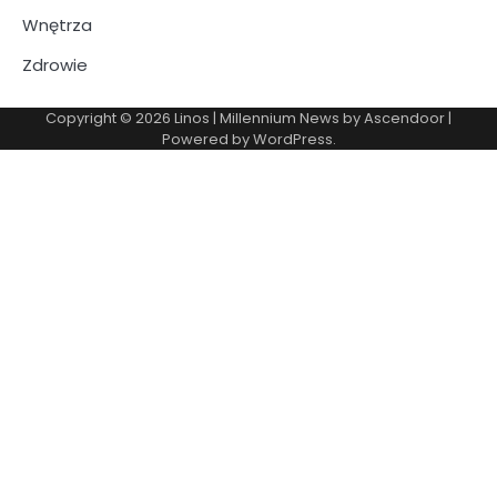
Wnętrza
Zdrowie
Copyright © 2026
Linos
| Millennium News by
Ascendoor
|
Powered by
WordPress
.