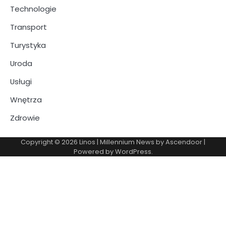
Technologie
Transport
Turystyka
Uroda
Usługi
Wnętrza
Zdrowie
Copyright © 2026
Linos
| Millennium News by
Ascendoor
|
Powered by
WordPress
.