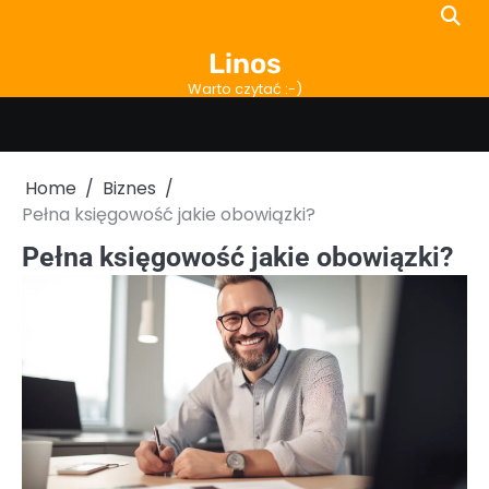
Skip
to
Linos
content
Warto czytać :-)
Home
Biznes
Pełna księgowość jakie obowiązki?
Pełna księgowość jakie obowiązki?