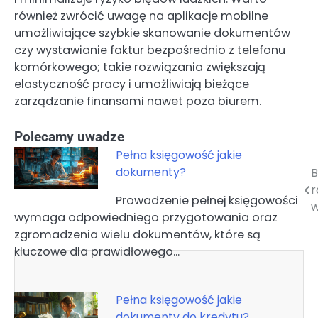
również zwrócić uwagę na aplikacje mobilne
umożliwiające szybkie skanowanie dokumentów
czy wystawianie faktur bezpośrednio z telefonu
komórkowego; takie rozwiązania zwiększają
elastyczność pracy i umożliwiają bieżące
zarządzanie finansami nawet poza biurem.
Polecamy uwadze
Pełna księgowość jakie
dokumenty?
B
Nawigacja
r
Prowadzenie pełnej księgowości
wpisu
w
wymaga odpowiedniego przygotowania oraz
zgromadzenia wielu dokumentów, które są
kluczowe dla prawidłowego…
Pełna księgowość jakie
dokumenty do kredytu?