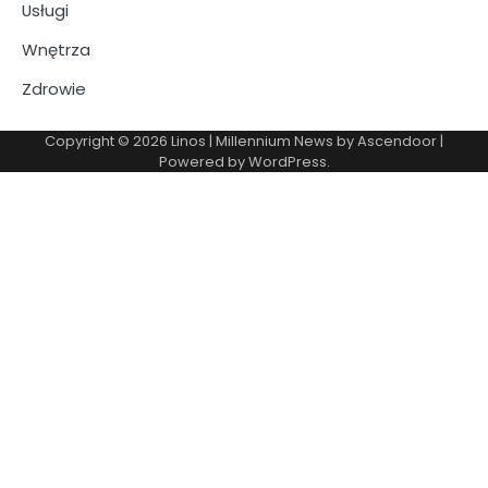
Usługi
Wnętrza
Zdrowie
Copyright © 2026
Linos
| Millennium News by
Ascendoor
|
Powered by
WordPress
.