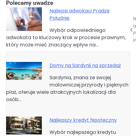
Polecamy uwadze
Najlepsi adwokaci Pradze
Południe
N
Nawigacja
a
Wybór odpowiedniego
wpisu
P
adwokata to kluczowy krok w procesie prawnym,
P
który może mieć znaczący wpływ na…
Domy na Sardynii na sprzedaż
Sardynia, znana ze swojej
malowniczej przyrody i pięknych
plaż, oferuje wiele atrakcyjnych lokalizacji dla
osób…
Najlepszy kredyt hipoteczny
Wybór najlepszego kredytu