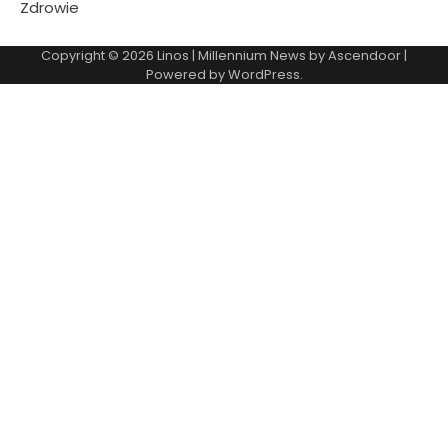
Zdrowie
Copyright © 2026
Linos
| Millennium News by
Ascendoor
|
Powered by
WordPress
.