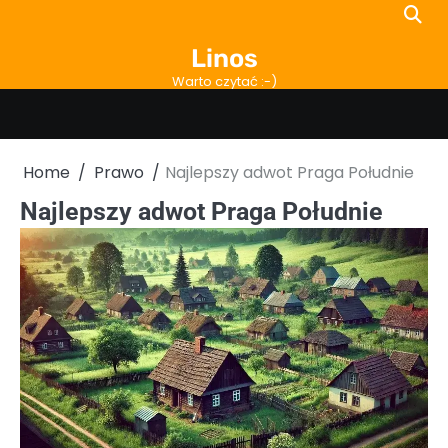
Skip
to
Linos
content
Warto czytać :-)
Home
Prawo
Najlepszy adwot Praga Południe
Najlepszy adwot Praga Południe