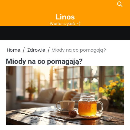
Skip
to
Linos
content
Warto czytać :-)
Home
Zdrowie
Miody na co pomagają?
Miody na co pomagają?