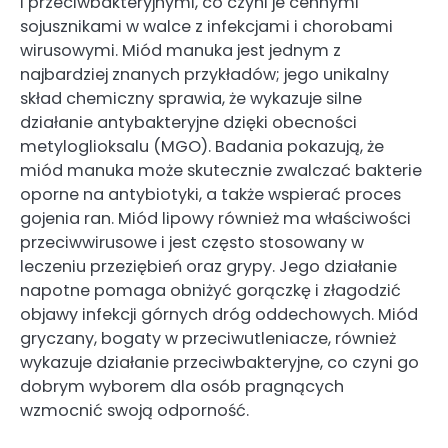
i przeciwbakteryjnymi, co czyni je cennymi
sojusznikami w walce z infekcjami i chorobami
wirusowymi. Miód manuka jest jednym z
najbardziej znanych przykładów; jego unikalny
skład chemiczny sprawia, że wykazuje silne
działanie antybakteryjne dzięki obecności
metyloglioksalu (MGO). Badania pokazują, że
miód manuka może skutecznie zwalczać bakterie
oporne na antybiotyki, a także wspierać proces
gojenia ran. Miód lipowy również ma właściwości
przeciwwirusowe i jest często stosowany w
leczeniu przeziębień oraz grypy. Jego działanie
napotne pomaga obniżyć gorączkę i złagodzić
objawy infekcji górnych dróg oddechowych. Miód
gryczany, bogaty w przeciwutleniacze, również
wykazuje działanie przeciwbakteryjne, co czyni go
dobrym wyborem dla osób pragnących
wzmocnić swoją odporność.