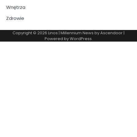
Wnętrza
Zdrowie
Copyright © 2026
Linos
| Millennium News by
Ascendoor
|
Powered by
WordPress
.