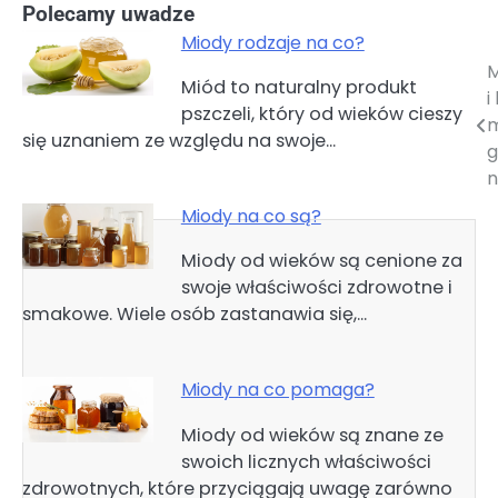
Polecamy uwadze
Miody rodzaje na co?
M
Nawigacja
Miód to naturalny produkt
i
pszczeli, który od wieków cieszy
wpisu
się uznaniem ze względu na swoje…
g
n
Miody na co są?
Miody od wieków są cenione za
swoje właściwości zdrowotne i
smakowe. Wiele osób zastanawia się,…
Miody na co pomaga?
Miody od wieków są znane ze
swoich licznych właściwości
zdrowotnych, które przyciągają uwagę zarówno