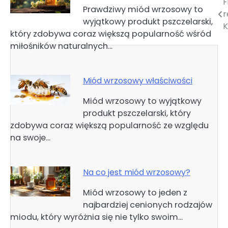
F
Nawigacja
Prawdziwy miód wrzosowy to
r
wyjątkowy produkt pszczelarski,
wpisu
K
który zdobywa coraz większą popularność wśród
miłośników naturalnych…
Miód wrzosowy właściwości
Miód wrzosowy to wyjątkowy
produkt pszczelarski, który
zdobywa coraz większą popularność ze względu
na swoje…
Na co jest miód wrzosowy?
Miód wrzosowy to jeden z
najbardziej cenionych rodzajów
miodu, który wyróżnia się nie tylko swoim…