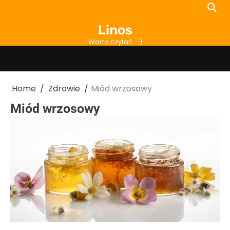
Skip
to
Linos
content
Warto czytać :-)
Home
Zdrowie
Miód wrzosowy
Miód wrzosowy