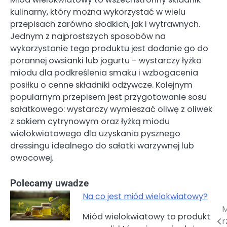
kulinarny, który można wykorzystać w wielu
przepisach zarówno słodkich, jak i wytrawnych.
Jednym z najprostszych sposobów na
wykorzystanie tego produktu jest dodanie go do
porannej owsianki lub jogurtu – wystarczy łyżka
miodu dla podkreślenia smaku i wzbogacenia
posiłku o cenne składniki odżywcze. Kolejnym
popularnym przepisem jest przygotowanie sosu
sałatkowego: wystarczy wymieszać oliwę z oliwek
z sokiem cytrynowym oraz łyżką miodu
wielokwiatowego dla uzyskania pysznego
dressingu idealnego do sałatki warzywnej lub
owocowej.
Polecamy uwadze
Na co jest miód wielokwiatowy?
M
Nawigacja
Miód wielokwiatowy to produkt
r