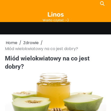
Skip
to
Linos
content
Warto czytać :-)
Home
Zdrowie
Miód wielokwiatowy na co jest dobry?
Miód wielokwiatowy na co jest
dobry?