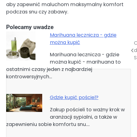
aby zapewnić maluchom maksymalny komfort
podczas snu czy zabawy.
Polecamy uwadze
Marihuana lecznicza - gdzie
można kupić
O
Nawigacja
d
Marihuana lecznicza - gdzie
wpisu
S
można kupić - marihuana to
ostatnimi czasy jeden z najbardziej
kontrowersyjnych…
Gdzie kupić pościel?
Zakup pościeli to ważny krok w
aranżacji sypialni, a także w
zapewnieniu sobie komfortu snu.…