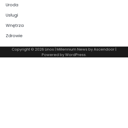
Uroda
Usługi
Wnętrza
Zdrowie
Copyright © 2026
Linos
| Millennium News by
Ascendoor
|
Powered by
WordPress
.