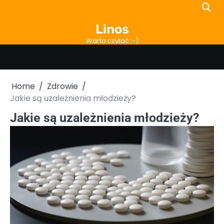
Skip
to
Linos
content
Warto czytać :-)
Home
Zdrowie
Jakie są uzależnienia młodzieży?
Jakie są uzależnienia młodzieży?