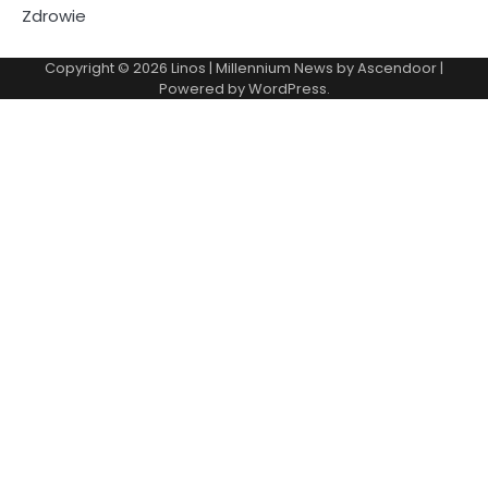
Zdrowie
Copyright © 2026
Linos
| Millennium News by
Ascendoor
|
Powered by
WordPress
.