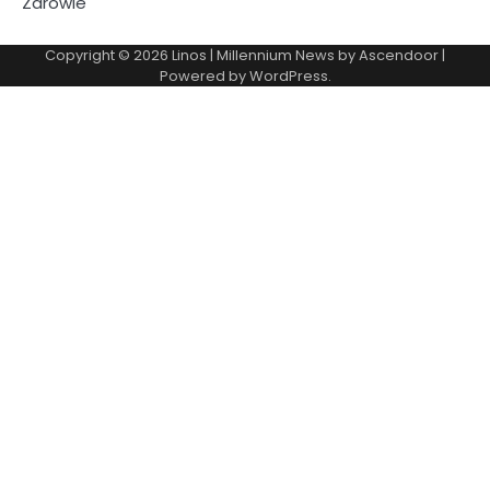
Zdrowie
Copyright © 2026
Linos
| Millennium News by
Ascendoor
|
Powered by
WordPress
.