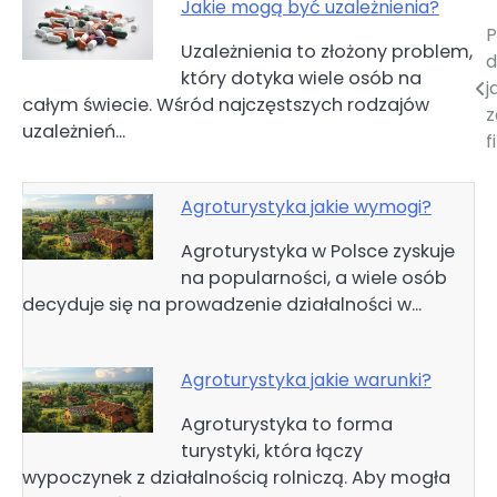
Jakie mogą być uzależnienia?
Nawigacja
Uzależnienia to złożony problem,
d
który dotyka wiele osób na
wpisu
j
całym świecie. Wśród najczęstszych rodzajów
z
uzależnień…
f
Agroturystyka jakie wymogi?
Agroturystyka w Polsce zyskuje
na popularności, a wiele osób
decyduje się na prowadzenie działalności w…
Agroturystyka jakie warunki?
Agroturystyka to forma
turystyki, która łączy
wypoczynek z działalnością rolniczą. Aby mogła