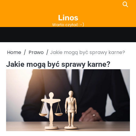
Skip
to
Linos
content
Warto czytać :-)
Home
Prawo
Jakie mogą być sprawy karne?
Jakie mogą być sprawy karne?