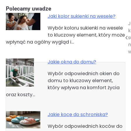
Polecamy uwadze
Jaki kolor sukienki na wesele?
J
Nawigacja
Wybór koloru sukienki na wesele
k
to kluczowy element, który może
wpisu
s
wpłynąć na ogólny wygląd i…
n
w
Jakie okna do domu?
Wybór odpowiednich okien do
domu to kluczowy element,
który wpływa na komfort życia
oraz koszty…
Jakie koce do schroniska?
Wybór odpowiednich koców do