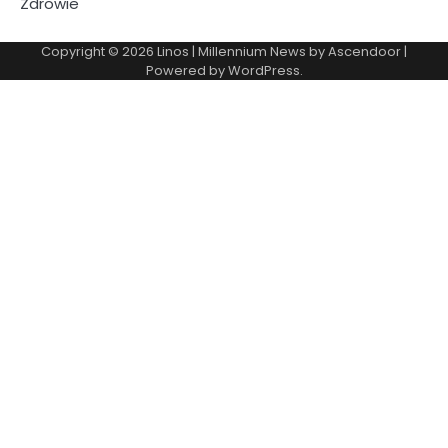
Zdrowie
Copyright © 2026
Linos
| Millennium News by
Ascendoor
|
Powered by
WordPress
.