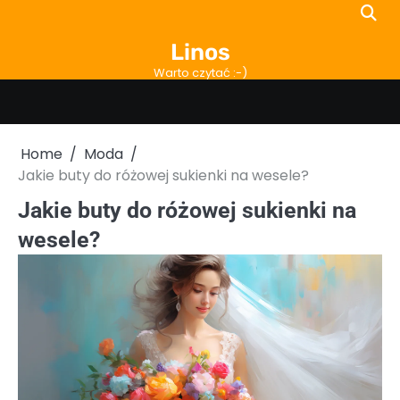
Skip
to
Linos
content
Warto czytać :-)
Home
Moda
Jakie buty do różowej sukienki na wesele?
Jakie buty do różowej sukienki na
wesele?