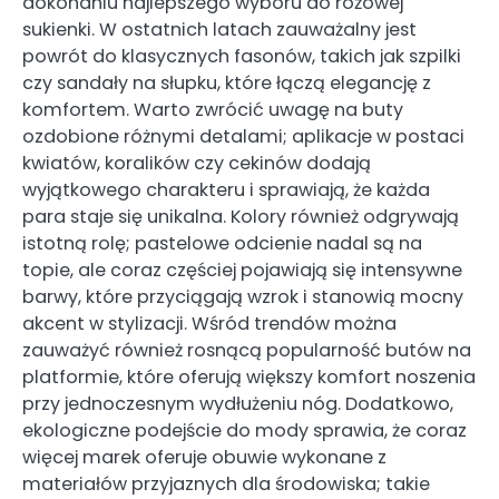
dokonaniu najlepszego wyboru do różowej
sukienki. W ostatnich latach zauważalny jest
powrót do klasycznych fasonów, takich jak szpilki
czy sandały na słupku, które łączą elegancję z
komfortem. Warto zwrócić uwagę na buty
ozdobione różnymi detalami; aplikacje w postaci
kwiatów, koralików czy cekinów dodają
wyjątkowego charakteru i sprawiają, że każda
para staje się unikalna. Kolory również odgrywają
istotną rolę; pastelowe odcienie nadal są na
topie, ale coraz częściej pojawiają się intensywne
barwy, które przyciągają wzrok i stanowią mocny
akcent w stylizacji. Wśród trendów można
zauważyć również rosnącą popularność butów na
platformie, które oferują większy komfort noszenia
przy jednoczesnym wydłużeniu nóg. Dodatkowo,
ekologiczne podejście do mody sprawia, że coraz
więcej marek oferuje obuwie wykonane z
materiałów przyjaznych dla środowiska; takie