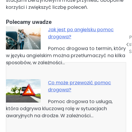
stacjami benzynowymi może przynieść obopólne
korzyści i zwiększyć liczbę poleceń.
Polecamy uwadze
Jak jest po angielsku pomoc
drogowa?
P
Nawigacja
s
Pomoc drogowa to termin, który
wpisu
S
w języku angielskim można przetłumaczyć na kilka
sposobów, w zależności…
Co może przewozić pomoc
drogowa?
Pomoc drogowa to usługa,
która odgrywa kluczową rolę w sytuacjach
awaryjnych na drodze. W zależności…