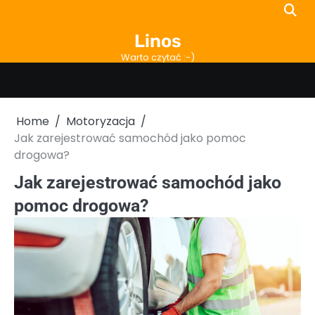
Skip
to
Linos
content
Warto czytać :-)
Home
Motoryzacja
Jak zarejestrować samochód jako pomoc
drogowa?
Jak zarejestrować samochód jako
pomoc drogowa?