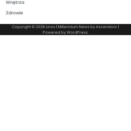
Wnętrza
Zdrowie
Copyright © 2026
Linos
| Millennium News by
Ascendoor
|
Powered by
WordPress
.