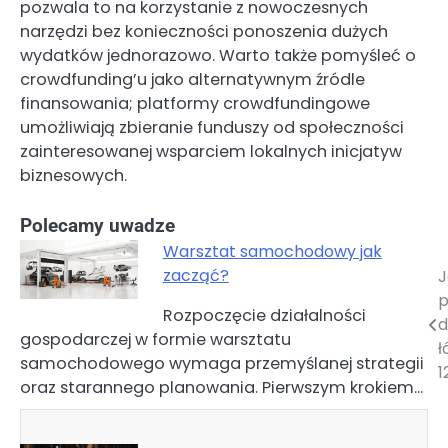
pozwala to na korzystanie z nowoczesnych
narzędzi bez konieczności ponoszenia dużych
wydatków jednorazowo. Warto także pomyśleć o
crowdfunding’u jako alternatywnym źródle
finansowania; platformy crowdfundingowe
umożliwiają zbieranie funduszy od społeczności
zainteresowanej wsparciem lokalnych inicjatyw
biznesowych.
Polecamy uwadze
Warsztat samochodowy jak
zacząć?
J
Nawigacja
p
Rozpoczęcie działalności
wpisu
d
gospodarczej w formie warsztatu
ł
samochodowego wymaga przemyślanej strategii
1
oraz starannego planowania. Pierwszym krokiem…