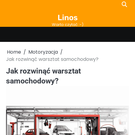
Skip
to
Linos
content
Warto czytać :-)
Home
Motoryzacja
Jak rozwinąć warsztat samochodowy?
Jak rozwinąć warsztat
samochodowy?